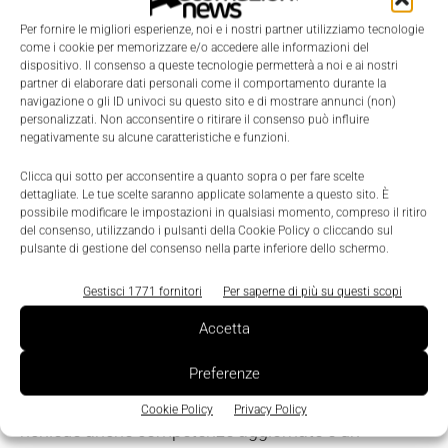
Per fornire le migliori esperienze, noi e i nostri partner utilizziamo tecnologie
In questo contesto, le aziende dell’elettronica e
come i cookie per memorizzare e/o accedere alle informazioni del
dispositivo. Il consenso a queste tecnologie permetterà a noi e ai nostri
dell’elettrotecnica, rappresentate da Anie, giocano
partner di elaborare dati personali come il comportamento durante la
un ruolo chiave. Con oltre 1.100 imprese associate e
navigazione o gli ID univoci su questo sito e di mostrare annunci (non)
personalizzati. Non acconsentire o ritirare il consenso può influire
un fatturato aggregato di 102,7 miliardi di euro, il
negativamente su alcune caratteristiche e funzioni.
settore investe circa il 4% del fatturato in ricerca e
Clicca qui sotto per acconsentire a quanto sopra o per fare scelte
sviluppo, contribuendo per oltre il 30% al totale della
dettagliate. Le tue scelte saranno applicate solamente a questo sito. È
R&S privata in Italia.
possibile modificare le impostazioni in qualsiasi momento, compreso il ritiro
del consenso, utilizzando i pulsanti della Cookie Policy o cliccando sul
pulsante di gestione del consenso nella parte inferiore dello schermo.
Formazione e contesto
Gestisci 1771 fornitori
Per saperne di più su questi scopi
imprenditoriale, i pilastri invisibili
Accetta
della transizione
Preferenze
Oltre alla tecnologia, la transizione energetica
Cookie Policy
Privacy Policy
richiede anche competenze aggiornate e un