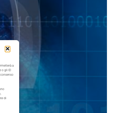
ermetterà a
 o gli ID
il consenso
anno
,
te di