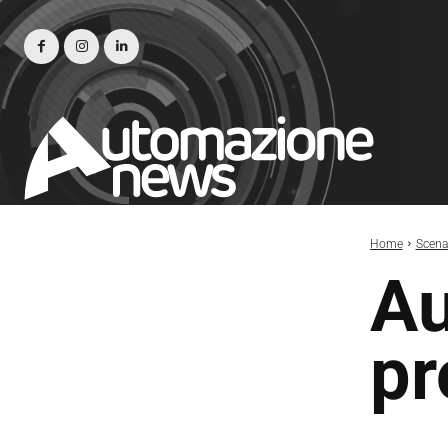
Home
Scena
Au
pr