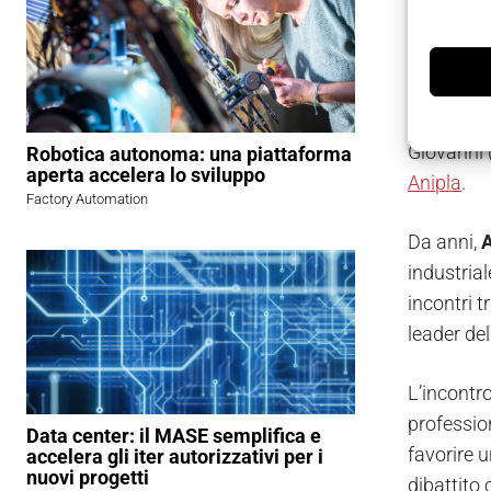
Il prossi
Giovanni (
Robotica autonoma: una piattaforma
aperta accelera lo sviluppo
Anipla
.
Factory Automation
Da anni,
A
industrial
incontri t
leader de
L’incontr
professio
Data center: il MASE semplifica e
favorire u
accelera gli iter autorizzativi per i
nuovi progetti
dibattito 