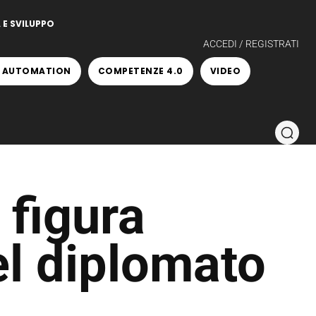
 E SVILUPPO
ACCEDI / REGISTRATI
 AUTOMATION
COMPETENZE 4.0
VIDEO
 figura
el diplomato