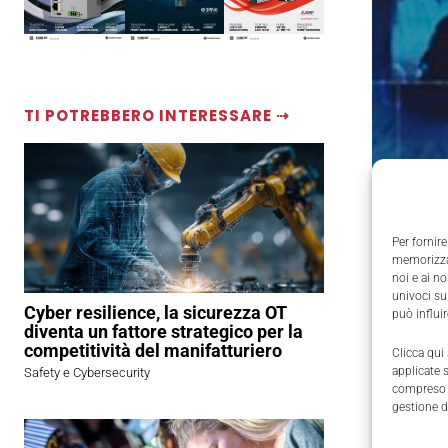
TI POTREBBERO INTERESSARE ⇢
Per fornire
memorizzar
noi e ai n
univoci su
Cyber resilience, la sicurezza OT
può influi
diventa un fattore strategico per la
competitività del manifatturiero
Clicca qui
applicate 
Safety e Cybersecurity
compreso i
gestione d