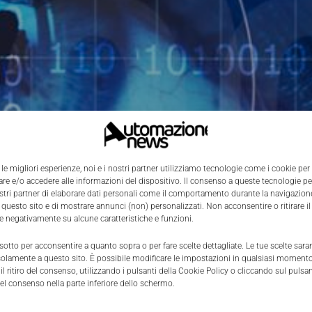
 le migliori esperienze, noi e i nostri partner utilizziamo tecnologie come i cookie per
e e/o accedere alle informazioni del dispositivo. Il consenso a queste tecnologie p
ostri partner di elaborare dati personali come il comportamento durante la navigazione
 questo sito e di mostrare annunci (non) personalizzati. Non acconsentire o ritirare 
re negativamente su alcune caratteristiche e funzioni.
 sotto per acconsentire a quanto sopra o per fare scelte dettagliate. Le tue scelte sar
solamente a questo sito. È possibile modificare le impostazioni in qualsiasi momento
l ritiro del consenso, utilizzando i pulsanti della Cookie Policy o cliccando sul pulsan
el consenso nella parte inferiore dello schermo.