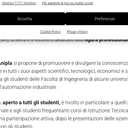
Gestisci 1771 fornitori
Per saperne di più su questi scopi
Accetta
Preferenze
mo 15 marzo alle ore 9.45 presso le
Opere Sociali Don Bo
Cookie Policy
Privacy Policy
MI), si terrà il V incontro dedicato alla
figura professiona
nipla
si propone di promuovere e divulgare la conoscenza,
e in tutti i suoi aspetti scientifici, tecnologici, economici e
ra gli studenti delle Facoltà di Ingegneria di alcune universit
ll’automazione industriale.
o,
aperto a tutti gli studenti,
è rivolto in particolare a quel
nale e agli studenti frequentanti corsi di Istruzione Tecni
na partecipazione attiva, dopo le presentazioni delle azien
con gli studenti.