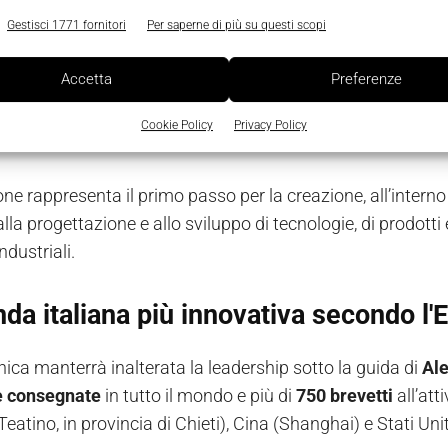
Gestisci 1771 fornitori
Per saperne di più su questi scopi
zione nel segno dell'automazione e della robotica.
Angeli
dell’approvazione da parte delle Autorità Antitrust.
Accetta
Preferenze
ca è una società internazionale specializzata in
automazi
Cookie Policy
Privacy Policy
 stata joint venture paritetica tra Angelini Industries e P&
ne rappresenta il primo passo per la creazione, all’interno 
lla progettazione e allo sviluppo di tecnologie, di prodotti e 
ndustriali.
nda italiana più innovativa secondo l
ca manterrà inalterata la leadership sotto la guida di
Al
e consegnate
in tutto il mondo e più di
750 brevetti
all’att
eatino, in provincia di Chieti), Cina (Shanghai) e Stati Un