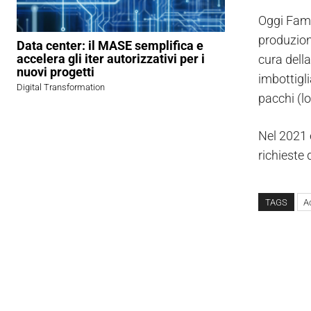
Oggi Fame
produzion
Data center: il MASE semplifica e
accelera gli iter autorizzativi per i
cura dell
nuovi progetti
imbottigl
Digital Transformation
pacchi (l
Nel 2021 è
richieste 
TAGS
A