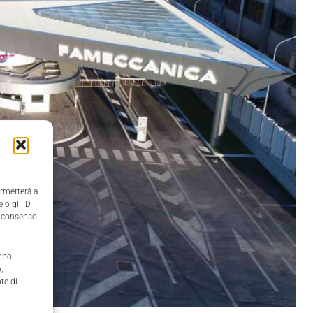
ermetterà a
 o gli ID
il consenso
anno
,
te di