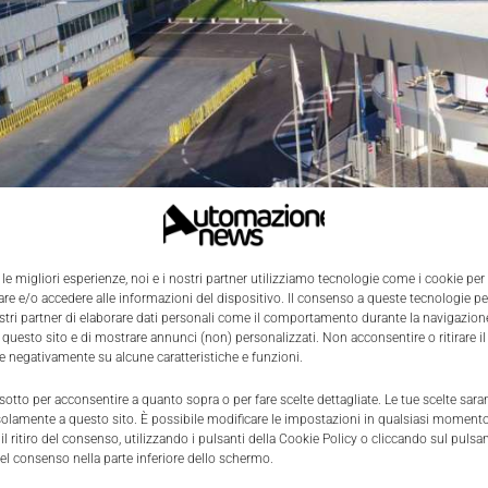
 le migliori esperienze, noi e i nostri partner utilizziamo tecnologie come i cookie per
e e/o accedere alle informazioni del dispositivo. Il consenso a queste tecnologie p
ostri partner di elaborare dati personali come il comportamento durante la navigazione
 questo sito e di mostrare annunci (non) personalizzati. Non acconsentire o ritirare 
re negativamente su alcune caratteristiche e funzioni.
 sotto per acconsentire a quanto sopra o per fare scelte dettagliate. Le tue scelte sar
solamente a questo sito. È possibile modificare le impostazioni in qualsiasi momento
l ritiro del consenso, utilizzando i pulsanti della Cookie Policy o cliccando sul pulsan
el consenso nella parte inferiore dello schermo.
ADJI_0014.JPG