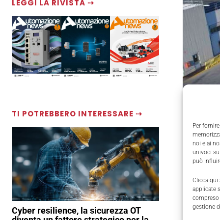
LEGGI LA RIVISTA ⇢
TI POTREBBERO INTERESSARE ⇢
Per fornire
memorizzar
noi e ai n
univoci su
può influi
Clicca qui
applicate 
compreso i
gestione d
Cyber resilience, la sicurezza OT
DCIM100MEDI
diventa un fattore strategico per la