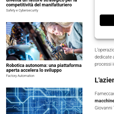
competitività del manifatturiero
Una opera
Safety e Cybersecurity
a seguito 
Fameccani
Finora era
L’operazio
dedicate a
processi i
Robotica autonoma: una piattaforma
aperta accelera lo sviluppo
Factory Automation
L'azie
Fameccani
macchin
Giovanni T