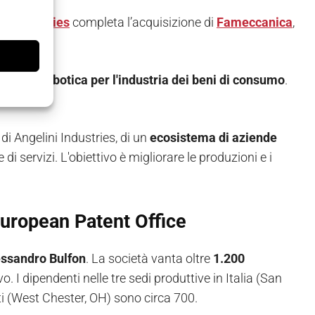
ni Industries
completa l’acquisizione di
Fameccanica
,
one e robotica per l'industria dei beni di consumo
.
G.
di Angelini Industries, di un
ecosistema di aziende
di servizi. L'obiettivo è migliorare le produzioni e i
'European Patent Office
essandro Bulfon
. La società vanta oltre
1.200
ivo. I dipendenti nelle tre sedi produttive in Italia (San
iti (West Chester, OH) sono circa 700.