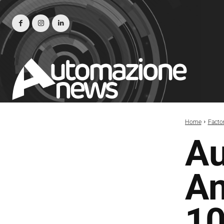
Home
Facto
Au
An
10