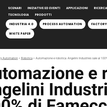
SCENARI
INIZIATIVE ED EVENTI
APPLICAZIONI
RICERCA
TECNOLOGIA
PRODOTTI
INDUSTRIA 4.0
PROCESS AUTOMATION
FACTORY
WHITE PAPER
ry Automation
Robotica
Automazione e robotica: Angelini Industries sale al 10
tomazione e r
gelini Industri
0% di Famecc