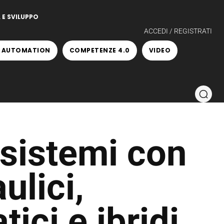
 E SVILUPPO
ACCEDI / REGISTRATI
 AUTOMATION
COMPETENZE 4.0
VIDEO
sistemi con
ulici,
tici e ibridi