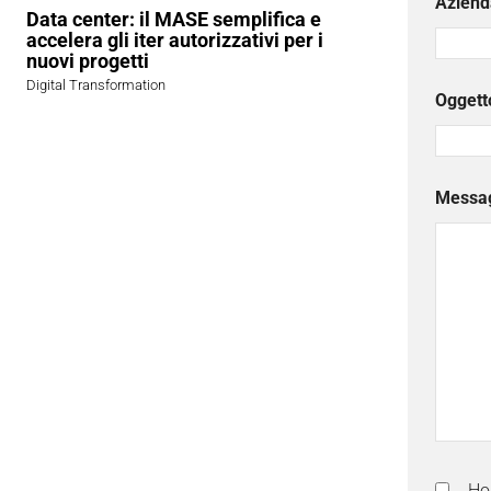
Aziend
Data center: il MASE semplifica e
accelera gli iter autorizzativi per i
nuovi progetti
Digital Transformation
Oggett
Messa
Ho 