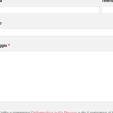
a
Telef
o
ggio
*
letto e compreso l'
Informativa sulla Privacy
e do il consenso al 