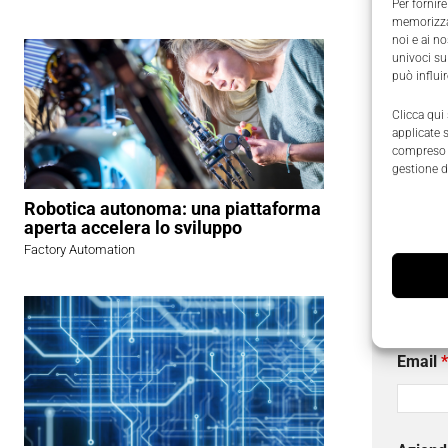
Per fornire
sistema a
memorizzar
ibridi.
Tal
noi e ai n
univoci su
architett
può influi
di regola
Clicca qui
assi con 
applicate 
illimitato.
compreso i
gestione d
Robotica autonoma: una piattaforma
Richied
aperta accelera lo sviluppo
I campi
Factory Automation
Nome
Email
*