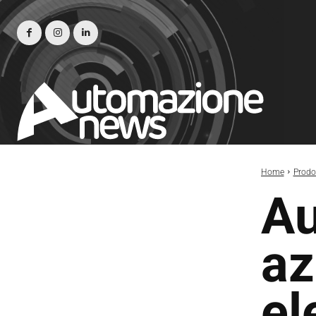
Home
Prodot
Au
az
el