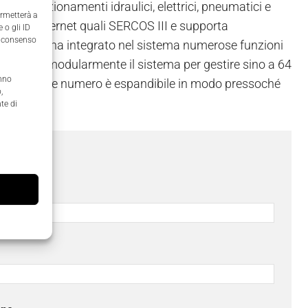
i con azionamenti idraulici, elettrici, pneumatici e
ermetterà a
altime Ethernet quali SERCOS III e supporta
 o gli ID
il consenso
ltre Rexroth ha integrato nel sistema numerose funzioni
 espandere modularmente il sistema per gestire sino a 64
anno
nication, tale numero è espandibile in modo pressoché
,
te di
ome
*