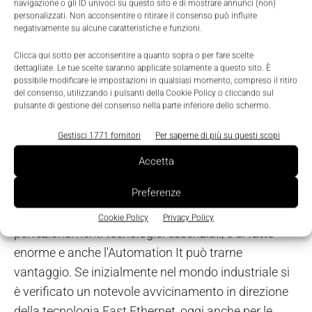
come standard generico Profinet nella norma Iec
navigazione o gli ID univoci su questo sito e di mostrare annunci (non)
personalizzati. Non acconsentire o ritirare il consenso può influire
61784-2-4. Il concetto d'installazione utilizza la
negativamente su alcune caratteristiche e funzioni.
tecnologia PushPull di Harting impiegata sia per la
Clicca qui sotto per acconsentire a quanto sopra o per fare scelte
comunicazione sia per l'alimentazione della
dettagliate. Le tue scelte saranno applicate solamente a questo sito. È
tensione a 24 V.
possibile modificare le impostazioni in qualsiasi momento, compreso il ritiro
del consenso, utilizzando i pulsanti della Cookie Policy o cliccando sul
pulsante di gestione del consenso nella parte inferiore dello schermo.
Automation It: i componenti di rete
Una totale separazione dell'Ethernet industriale dalle
Gestisci 1771 fornitori
Per saperne di più su questi scopi
tecnologie It standard è tuttavia pericolosa,
Accetta
soprattutto per quanto riguarda gli aspetti legati alla
Preferenze
sicurezza. La spinta innovativa nell'office It, un
settore nel quale si generano rinnovamenti e
Cookie Policy
Privacy Policy
perfezionamenti tecnologici essenziali, è di fatto
enorme e anche l'Automation It può trarne
vantaggio. Se inizialmente nel mondo industriale si
è verificato un notevole avvicinamento in direzione
della tecnologia Fast Ethernet, oggi anche per le