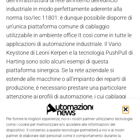
dell'infrastruttura di rete all'interno dell'edificio
industriale in modo perfettamente aderente alla
norma Iso/Iec 11801: è dunque possibile disporre di
un'unica piattaforma comune di cablaggio
utilizzabile in ambiente office It così come in tutte le
applicazioni di automazione industriale. Il Vario
Keystone di Leoni Kerpen e la tecnologia PushPull di
Harting sono solo alcuni esempi di questa
piattaforma sinergica. Se la rete aziendale si
estende alle macchine o all'impianto dei reparti di
produzione, è necessario prestare una particolare
attenzione ai profili di automazione, i cui cablaggi
sono definiti nelle parti specifiche della norma Iec
61784. I produttori di automobili tedeschi, ad
Per fornire le migliori esperienze, noi e i nostri partner utilizziamo tecnologie
esempio, hanno redatto uno standard
come i cookie per memorizzare e/o accedere alle informazioni del
dispositivo. Il consenso a queste tecnologie permetterà a noi e ai nostri
d'installazione comune che è stato fatto confluire
partner di elaborare dati personali come il comportamento durante la