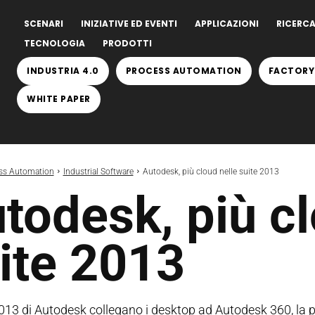
SCENARI
INIZIATIVE ED EVENTI
APPLICAZIONI
RICERCA
TECNOLOGIA
PRODOTTI
INDUSTRIA 4.0
PROCESS AUTOMATION
FACTORY
WHITE PAPER
ss Automation
Industrial Software
Autodesk, più cloud nelle suite 2013
todesk, più cl
ite 2013
2013 di Autodesk collegano i desktop ad Autodesk 360, la 