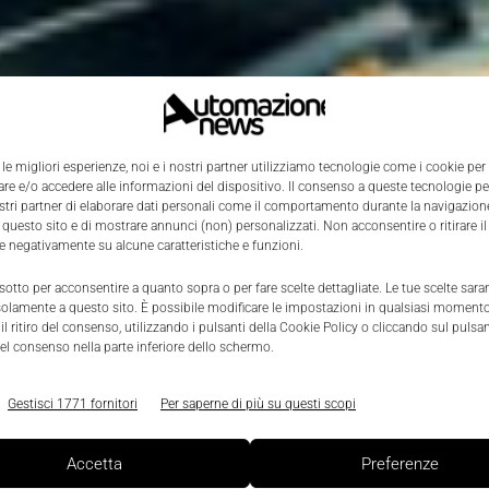
 le migliori esperienze, noi e i nostri partner utilizziamo tecnologie come i cookie per
e e/o accedere alle informazioni del dispositivo. Il consenso a queste tecnologie p
ostri partner di elaborare dati personali come il comportamento durante la navigazione
 questo sito e di mostrare annunci (non) personalizzati. Non acconsentire o ritirare 
re negativamente su alcune caratteristiche e funzioni.
 sotto per acconsentire a quanto sopra o per fare scelte dettagliate. Le tue scelte sar
solamente a questo sito. È possibile modificare le impostazioni in qualsiasi momento
l ritiro del consenso, utilizzando i pulsanti della Cookie Policy o cliccando sul pulsan
el consenso nella parte inferiore dello schermo.
Gestisci 1771 fornitori
Per saperne di più su questi scopi
Accetta
Preferenze
2013 delle soluzioni Autodesk per la progettazione colle