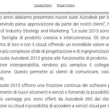
 che offre agli utenti la possibilità di archiviare, modif
Cookie Policy
Privacy Policy
a una potenza elaborativa infinita, in qualsiasi momento e 
o anno abbiamo presentato nuove suite Autodesk per la 
tenendo piena approvazione da parte dei nostri clienti”
 of Industry Strategy and Marketing. “Le suite 2013 sono
 famiglia di prodotto coesiva e interconnessa. Gli str
 tra di loro e con il cloud, offrendo un incredibile valore
le più complesse sfide di progettazione e di ingegnerizzazi
suite Autodesk 2013 grazie alle funzionalità di prodotto,
iore interoperabilità, rendono più semplice il colleg
azione. Questo permette ai clienti di comunicare, visi
le.
e suite 2013 offrono una fruizione continua dei software p
mento di nuovi strumenti e servizi e fornendo la possibilità
ù vantaggi, poi, sono offerti da Autodesk 360 dai clie
one su cloud e possibilità di accedere a servizi cloud per i