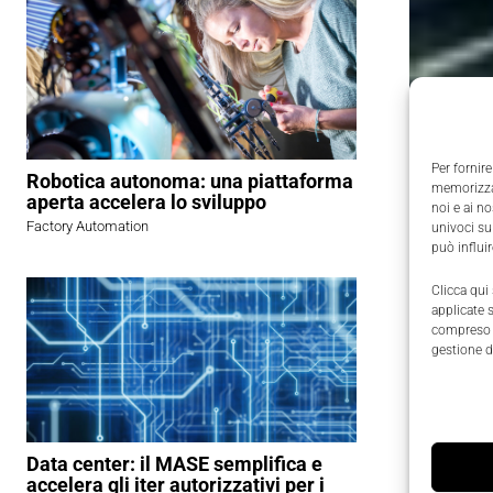
Per fornire
Robotica autonoma: una piattaforma
memorizzar
aperta accelera lo sviluppo
noi e ai n
Factory Automation
univoci su
può influi
Clicca qui
applicate 
compreso i
gestione d
Data center: il MASE semplifica e
Le suite 
accelera gli iter autorizzativi per i