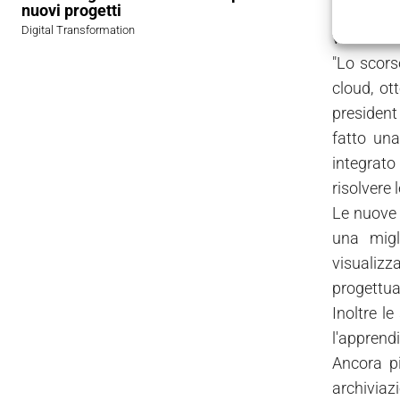
nuovi progetti
computing
Digital Transformation
virtuale 
"Lo scors
cloud, ot
president
fatto una
integrato
risolvere 
Le nuove 
una migl
visualizz
progettua
Inoltre l
l'apprendi
Ancora pi
archiviazi