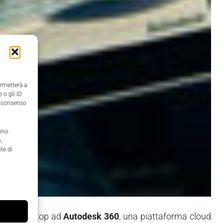
ermetterà a
 o gli ID
il consenso
anno
,
te di
gano i desktop ad
Autodesk 360
, una piattaforma cloud