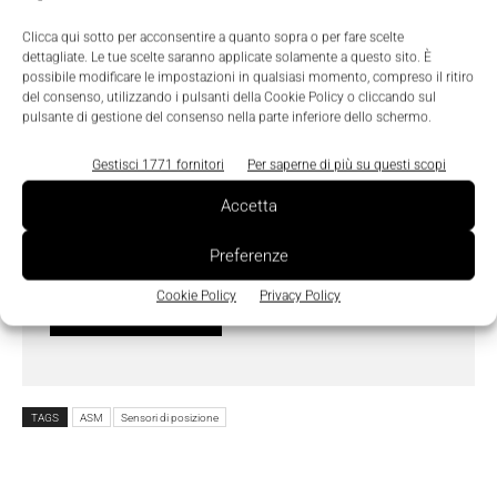
Clicca qui sotto per acconsentire a quanto sopra o per fare scelte
dettagliate. Le tue scelte saranno applicate solamente a questo sito. È
possibile modificare le impostazioni in qualsiasi momento, compreso il ritiro
del consenso, utilizzando i pulsanti della Cookie Policy o cliccando sul
pulsante di gestione del consenso nella parte inferiore dello schermo.
Gestisci 1771 fornitori
Per saperne di più su questi scopi
Ho letto e compreso l'
Informativa sulla Privacy
e
Accetta
do il consenso al trattamento dei dati da parte di
Tecniche Nuove
Preferenze
Cookie Policy
Privacy Policy
TAGS
ASM
Sensori di posizione