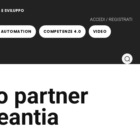
 E SVILUPPO
ACCEDI / REGISTRATI
 AUTOMATION
COMPETENZE 4.0
VIDEO
o partner
leantia