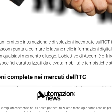
un fornitore internazionale di soluzioni incentrate sull'ICT i
Ascom punta a colmare le lacune nelle informazioni digitali 
 in qualsiasi momento e luogo. L'obiettivo di Ascom è offrir
pecifici caratterizzati da elevata mobilità e tempistiche st
ni complete nei mercati dell'ITC
a una forte presenza nel mercato globale e una solida base d
e e servizi di alta qualità comprovata e a un ampio team e
ione, informazione e flussi di lavoro, specialmente nel set
 le migliori esperienze, noi e i nostri partner utilizziamo tecnologie come i cookie per
nei mercati dell'ITC
in ambito sanitario, dell'industria, del