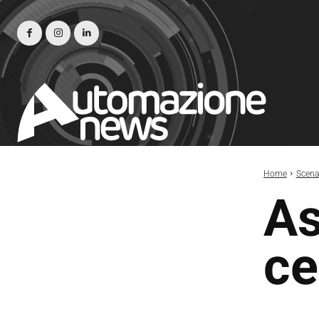
Home
Scena
As
ce