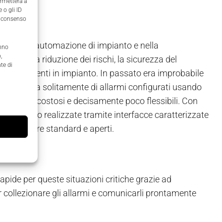
ermetterà a
 o gli ID
il consenso
caldi nell’automazione di impianto e nella
anno
,
e quali: la riduzione dei rischi, la sicurezza del
te di
llarme presenti in impianto. In passato era improbabile
 si trattava solitamente di allarmi configurati usando
ivamente costosi e decisamente poco flessibili. Con
larme sono realizzate tramite interfacce caratterizzate
enti software standard e aperti.
rapide per queste situazioni critiche grazie ad
er collezionare gli allarmi e comunicarli prontamente