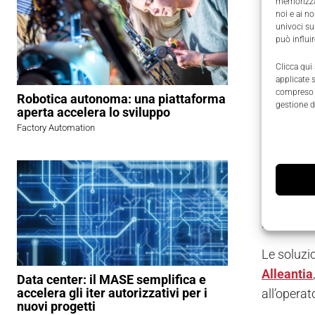
memorizzar
noi e ai n
univoci su
Gestion
può influi
La
gestio
Clicca qui
applicate 
manutenzio
compreso i
Robotica autonoma: una piattaforma
personale 
gestione d
aperta accelera lo sviluppo
che un op
Factory Automation
apposite 
l’avvento
da flessib
Partne
Le soluzi
Alleantia
Data center: il MASE semplifica e
accelera gli iter autorizzativi per i
all’operat
nuovi progetti