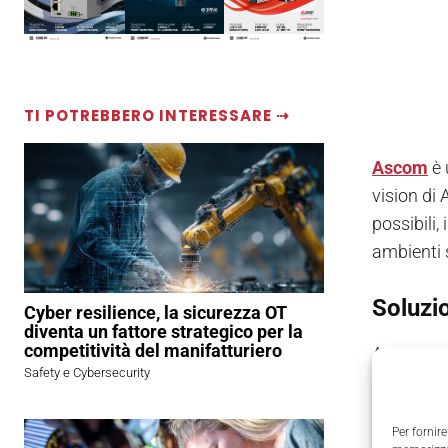
TI POTREBBERO INTERESSARE ⇢
Ascom
è 
vision di 
possibili,
ambienti s
Soluzio
Cyber resilience, la sicurezza OT
diventa un fattore strategico per la
competitività del manifatturiero
Ascom vant
Safety e Cybersecurity
tecnologi
comunicaz
Per fornire
complete 