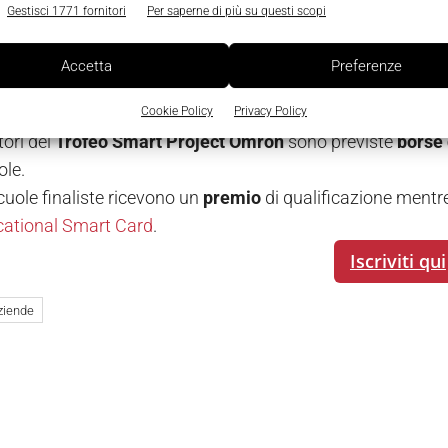
Gestisci 1771 fornitori
Per saperne di più su questi scopi
Qui il Regolam
Accetta
Preferenze
i del Trofeo Smart Project Omron
Cookie Policy
Privacy Policy
tori del
Trofeo Smart Project Omron
sono previste
borse 
ole.
cuole finaliste ricevono un
premio
di qualificazione mentre
ational Smart Card
.
Iscriviti qui
ziende