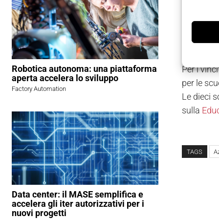
I prem
Robotica autonoma: una piattaforma
Per i vinci
aperta accelera lo sviluppo
per le scu
Factory Automation
Le dieci s
sulla
Educ
TAGS
A
Data center: il MASE semplifica e
accelera gli iter autorizzativi per i
nuovi progetti