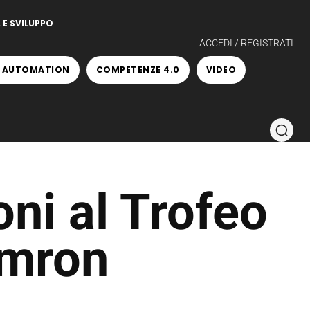
 E SVILUPPO
ACCEDI / REGISTRATI
 AUTOMATION
COMPETENZE 4.0
VIDEO
oni al Trofeo
Omron