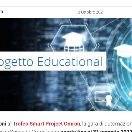
ti
8 Ottobre 2021
oni
al
Trofeo Smart Project Omron
, la gara di automazion
ie di Secondo Grado, sono
aperte fino al 31 gennaio 202