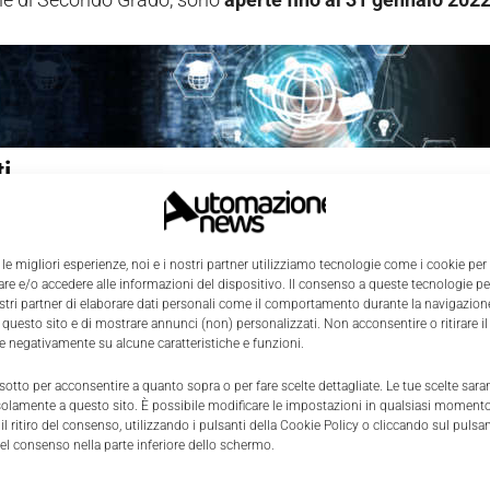
ti
 giunto alla XV edizione, è un'
attività
contemplata nel Protoco
 coordinati da un docente, si confronteranno in un
Test
di 
 le migliori esperienze, noi e i nostri partner utilizziamo tecnologie come i cookie per
e, e nella realizzazione di un
progetto
con
il software Sysm
e e/o accedere alle informazioni del dispositivo. Il consenso a queste tecnologie p
ostri partner di elaborare dati personali come il comportamento durante la navigazione
one della scuola.
 questo sito e di mostrare annunci (non) personalizzati. Non acconsentire o ritirare 
re negativamente su alcune caratteristiche e funzioni.
te Formative Docenti e PCTO
 sotto per acconsentire a quanto sopra o per fare scelte dettagliate. Le tue scelte sar
solamente a questo sito. È possibile modificare le impostazioni in qualsiasi momento
re in confidenza con il software Sysmac Studio, Omron or
l ritiro del consenso, utilizzando i pulsanti della Cookie Policy o cliccando sul pulsan
el consenso nella parte inferiore dello schermo.
iservati agli insegnanti per cominciare subito a programmar
entra nei Percorsi per le Competenze Trasversali e per l’Or