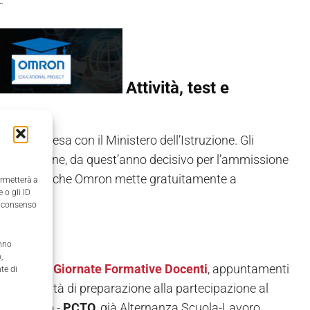
Attività, test e
llo d'Intesa con il Ministero dell’Istruzione. Gli
automazione, da quest’anno decisivo per l’ammissione
ac Studio
che Omron mette gratuitamente a
ermetterà a
 o gli ID
il consenso
anno
,
ganizza le
Giornate Formative Docenti
, appuntamenti
te di
e! L'attività di preparazione alla partecipazione al
ientamento -
PCTO
, già Alternanza Scuola-Lavoro.