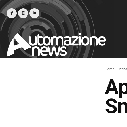
Home
Scena
Ap
Sm