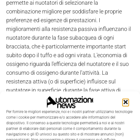
permette ai nuotatori di selezionare la
combinazione migliore per soddisfare le proprie
preferenze ed esigenze di prestazioni. I
miglioramenti alla resistenza passiva influenzano il
nuotatore durante la fase subacquea di ogni
bracciata, che è particolarmente importante start
subito dopo il tuffo e ad ogni virata. L'economia di
ossigeno riguarda l'efficienza del nuotatore e il suo
consumo di ossigeno durante l'attività. La
resistenza attiva (o di superficie) influisce sul
nuotatore in superficie, durante la fase attiva di
nuoto, e deriva dall'effetto delle onde che il nuotatore
crea, dalla forma in costante cambiamento del
Per fornire le migliori esperienze, noi e i nostri partner utilizziamo tecnologie
nuotatore, nonché dalla forza dell'acqua che passa
come i cookie per memorizzare e/o accedere alle informazioni del
dispositivo. Il consenso a queste tecnologie permetterà a noi e ai nostri
sulla superficie del corpo.
partner di elaborare dati personali come il comportamento durante la
navigazione o gli ID univoci su questo sito e di mostrare annunci (non)
personalizzati. Non acconsentire o ritirare il consenso può influire