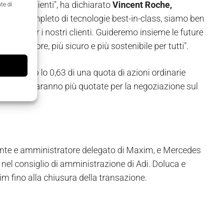
 nostri clienti", ha dichiarato
Vincent Roche,
te di
 ampio e completo di tecnologie best-in-class, siamo ben
ardia per i nostri clienti. Guideremo insieme le future
o migliore, più sicuro e più sostenibile per tutti".
o ricevuto lo 0,63 di una quota di azioni ordinarie
axim non saranno più quotate per la negoziazione sul
idente e amministratore delegato di Maxim, e Mercedes
nel consiglio di amministrazione di Adi. Doluca e
m fino alla chiusura della transazione.