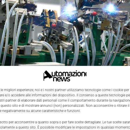
evices
(Adi) ha annunciato il completamento dell'acquisiz
 le migliori esperienze, noi e i nostri partner utilizziamo tecnologie come i cookie per
afforza ulteriormente la posizione di
Adi come produttore 
e e/o accedere alle informazioni del dispositivo. Il consenso a queste tecnologie p
to di oltre 9 miliardi di dollari nei dodici mesi precedenti ma
ostri partner di elaborare dati personali come il comportamento durante la navigazione
 questo sito e di mostrare annunci (non) personalizzati. Non acconsentire o ritirare 
 flow) di oltre 3 miliardi di dollari su base pro-forma.
re negativamente su alcune caratteristiche e funzioni.
 sotto per acconsentire a quanto sopra o per fare scelte dettagliate. Le tue scelte sar
i oggi è una tappa fondamentale per Adi e sono lieto di da
solamente a questo sito. È possibile modificare le impostazioni in qualsiasi momento