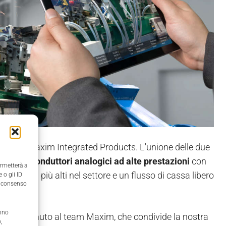
ione di Maxim Integrated Products. L'unione delle due
di semiconduttori analogici ad alte prestazioni
con
ermetterà a
rgini tra i più alti nel settore e un flusso di cassa libero
 o gli ID
il consenso
anno
re il benvenuto al team Maxim, che condivide la nostra
,