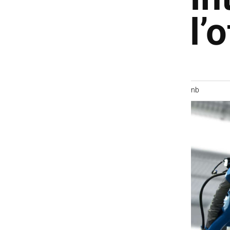
l’
nb