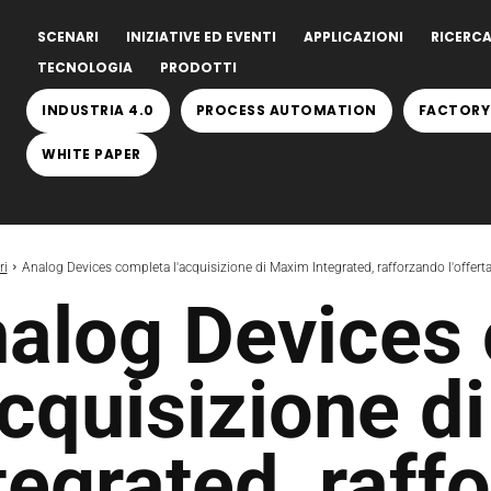
SCENARI
INIZIATIVE ED EVENTI
APPLICAZIONI
RICERCA
TECNOLOGIA
PRODOTTI
INDUSTRIA 4.0
PROCESS AUTOMATION
FACTORY
WHITE PAPER
ri
Analog Devices completa l'acquisizione di Maxim Integrated, rafforzando l'offert
alog Devices
acquisizione 
tegrated, raff