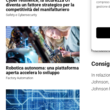
Cyber resilience, la sicurezza OT
passione p
compreso i
diventa un fattore strategico per la
gestione d
Presiden
competitività del manifatturiero
Safety e Cybersecurity
posizionat
innovazion
Secondo i 
Adiper og
mercato 
Consig
Robotica autonoma: una piattaforma
aperta accelera lo sviluppo
In relazi
Factory Automation
Johnson, 
Johnson h