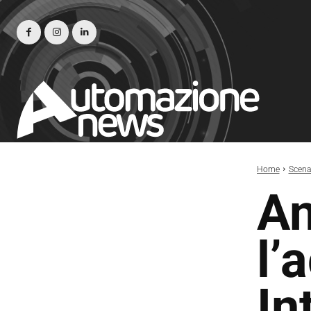
Home
Scena
An
l’
In