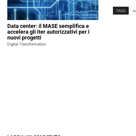
TAGS
A
Data center: il MASE semplifica e
accelera gli iter autorizzativi per i
nuovi progetti
Digital Transformation