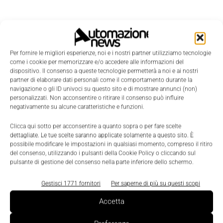
Per fornire le migliori esperienze, noi e i nostri partner utilizziamo tecnologie
come i cookie per memorizzare e/o accedere alle informazioni del
dispositivo. Il consenso a queste tecnologie permetterà a noi e ai nostri
partner di elaborare dati personali come il comportamento durante la
navigazione o gli ID univoci su questo sito e di mostrare annunci (non)
personalizzati. Non acconsentire o ritirare il consenso può influire
negativamente su alcune caratteristiche e funzioni.
Clicca qui sotto per acconsentire a quanto sopra o per fare scelte
dettagliate. Le tue scelte saranno applicate solamente a questo sito. È
possibile modificare le impostazioni in qualsiasi momento, compreso il ritiro
del consenso, utilizzando i pulsanti della Cookie Policy o cliccando sul
LEGGI LA RIVISTA ⇢
pulsante di gestione del consenso nella parte inferiore dello schermo.
Gestisci 1771 fornitori
Per saperne di più su questi scopi
Accetta