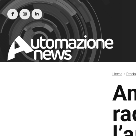
Home
Prodot
Am
ra
l’