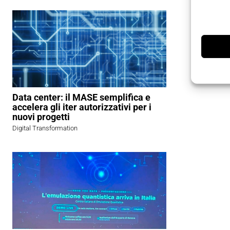
problemati
TAGS
A
Data center: il MASE semplifica e
accelera gli iter autorizzativi per i
nuovi progetti
Digital Transformation