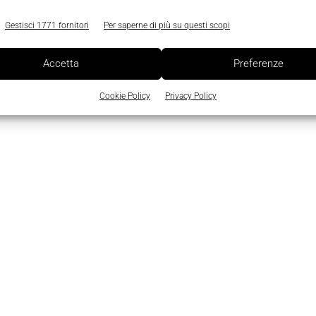
che legate all’affidabilità, alla sicurezza e alla difficoltà 
Gestisci 1771 fornitori
Per saperne di più su questi scopi
PI Automation
Radiomodem
Accetta
Preferenze
Cookie Policy
Privacy Policy