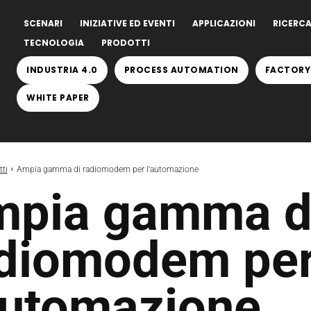
SCENARI
INIZIATIVE ED EVENTI
APPLICAZIONI
RICERCA
TECNOLOGIA
PRODOTTI
INDUSTRIA 4.0
PROCESS AUTOMATION
FACTORY
WHITE PAPER
ti
Ampia gamma di radiomodem per l'automazione
pia gamma d
diomodem pe
automazione