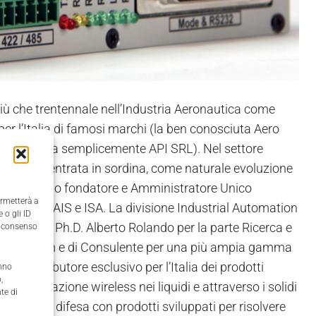
iù che trentennale nell’Industria Aeronautica come
per l’Italia di famosi marchi (la ben conosciuta Aero
a diventata semplicemente API SRL). Nel settore
ale API è entrata in sordina, come naturale evoluzione
voro del suo fondatore e Amministratore Unico
ermetterà a
sidente di AIS e ISA.
La divisione Industrial Automation
 o gli ID
ng e dal Ph.D. Alberto Rolando per la parte Ricerca e
il consenso
di Radiomodem e di Consulente per una più ampia gamma
tti distributore esclusivo per l’Italia dei prodotti
anno
,
 comunicazione wireless nei liquidi e attraverso i solidi
te di
bientale, difesa con prodotti sviluppati per risolvere