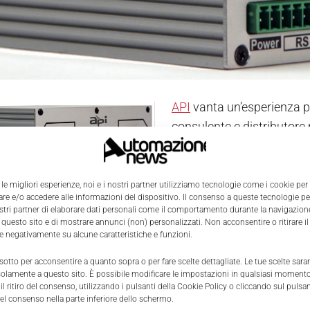
API
vanta un’esperienza p
consulente e distributore 
Products International or
dell’Automazione Industri
delle conoscenze e del la
 le migliori esperienze, noi e i nostri partner utilizziamo tecnologie come i cookie per
e e/o accedere alle informazioni del dispositivo. Il consenso a queste tecnologie p
Piergiuseppe Zani, ex-Pre
ostri partner di elaborare dati personali come il comportamento durante la navigazione
uidata da Massimo Spica per la parte commerciale e marketi
 questo sito e di mostrare annunci (non) personalizzati. Non acconsentire o ritirare 
re negativamente su alcune caratteristiche e funzioni.
 si propone ai clienti nella doppia veste di produttore 
i complementari e per applicazioni di nicchia. API SRL è infa
 sotto per acconsentire a quanto sopra o per fare scelte dettagliate. Le tue scelte sar
solamente a questo sito. È possibile modificare le impostazioni in qualsiasi momento
se WFS Technology Ltd., importante realtà nel settore della
l ritiro del consenso, utilizzando i pulsanti della Cookie Policy o cliccando sul pulsan
perienza che contempla i settori oil & gas, monitoraggio am
el consenso nella parte inferiore dello schermo.