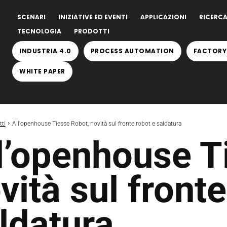
SCENARI
INIZIATIVE ED EVENTI
APPLICAZIONI
RICERCA
TECNOLOGIA
PRODOTTI
INDUSTRIA 4.0
PROCESS AUTOMATION
FACTORY
WHITE PAPER
ti
All'openhouse Tiesse Robot, novità sul fronte robot e saldatura
l’openhouse T
vità sul fronte
ldatura