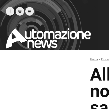
Home
Prodot
Al
no
sa