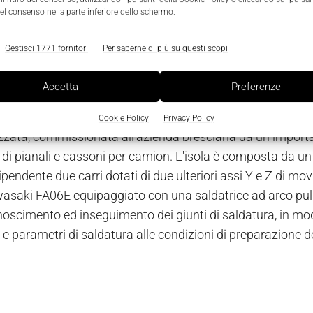
 che diventerà il controllore standard per tutti i robot Scar
el consenso nella parte inferiore dello schermo.
 per conveyor tracking. I robot Scara Toshiba possono esse
ente sviluppato dalla sezione R&D dell'azienda, atto a for
Gestisci 1771 fornitori
Per saperne di più su questi scopi
 di picking dei robot e dotato di capacità di guida multirob
possibilità applicative.
Accetta
Preferenze
panti all'openhouse di Tiesse Robot hanno potuto assistere
Cookie Policy
Privacy Policy
zata, commissionata all'azienda bresciana da un important
 di pianali e cassoni per camion. L'isola è composta da un
pendente due carri dotati di due ulteriori assi Y e Z di mo
asaki FA06E equipaggiato con una saldatrice ad arco puls
conoscimento ed inseguimento dei giunti di saldatura, in mo
e e parametri di saldatura alle condizioni di preparazione 