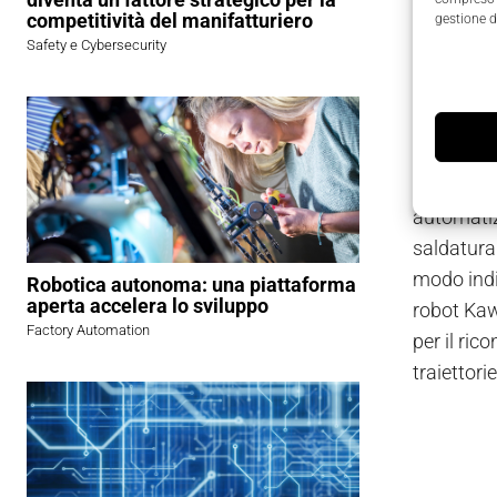
tipo 3000,
competitività del manifatturiero
gestione d
la scheda
Safety e Cybersecurity
espressam
operazioni
ulteriori 
I parteci
automatiz
saldatura
modo indi
Robotica autonoma: una piattaforma
aperta accelera lo sviluppo
robot Kaw
Factory Automation
per il ri
traiettori