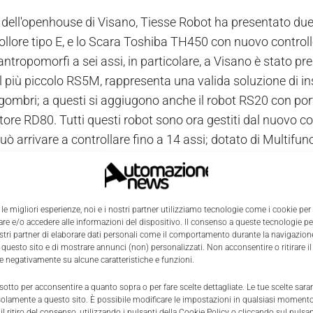
 dell'openhouse di Visano, Tiesse Robot ha presentato du
ollore tipo E, e lo Scara Toshiba TH450 con nuovo controll
antropomorfi a sei assi, in particolare, a Visano è stato 
l più piccolo RS5M, rappresenta una valida soluzione di in
ngombri; a questi si aggiugono anche il robot RS20 con port
atore RD80. Tutti questi robot sono ora gestiti dal nuovo 
può arrivare a controllare fino a 14 assi; dotato di Multi
en, permette l'esecuzione di comandi non di movimento 15 
 18 volte rispetto ai controllori precedenti. La capacità
step di programma. Tutte le funzioni ausiliarie sono suppor
 le migliori esperienze, noi e i nostri partner utilizziamo tecnologie come i cookie per
stesse.
e e/o accedere alle informazioni del dispositivo. Il consenso a queste tecnologie p
a porta Ethernet e il seriale Rs232C permettono la connessi
ostri partner di elaborare dati personali come il comportamento durante la navigazione
 questo sito e di mostrare annunci (non) personalizzati. Non acconsentire o ritirare 
ca. Il controllore supporta funzioni di conveyor tracking a
re negativamente su alcune caratteristiche e funzioni.
 sotto per acconsentire a quanto sopra o per fare scelte dettagliate. Le tue scelte sar
o concerne la gamma di robot Scara Toshiba, è stato pres
solamente a questo sito. È possibile modificare le impostazioni in qualsiasi momento
l ritiro del consenso, utilizzando i pulsanti della Cookie Policy o cliccando sul pulsan