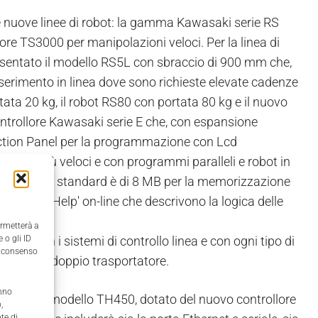
e nuove linee di robot: la gamma Kawasaki serie RS
ore TS3000 per manipolazioni veloci. Per la linea di
presentato il modello RS5L con sbraccio di 900 mm che,
serimento in linea dove sono richieste elevate cadenze
ata 20 kg, il robot RS80 con portata 80 kg e il nuovo
controllore Kawasaki serie E che, con espansione
function Panel per la programmazione con Lcd
volte più veloci e con programmi paralleli e robot in
 di memoria standard è di 8 MB per la memorizzazione
tate da 'Help' on-line che descrivono la logica delle
ermetterà a
one con i sistemi di controllo linea e con ogni tipo di
 o gli ID
il consenso
 singolo e doppio trasportatore.
anno
entato il modello TH450, dotato del nuovo controllore
,
te di