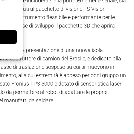
a Toshiba e includerà sia la porta Ethernet e seriale, sia
re collegati al pacchetto di visione TS Vision
nire uno strumento flessibile e performante per le
ot; è in fase di sviluppo il pacchetto 3D che aprirà
 anche alla presentazione di una nuova isola
e costruttore di camion del Brasile, e dedicata alla
 asse di traslazione sospeso su cui si muovono in
vimento, alla cui estremità è appeso per ogni gruppo un
ato Fronius TPS 5000 e dotato di sensoristica laser
do da permettere al robot di adattare le proprie
dei manufatti da saldare.