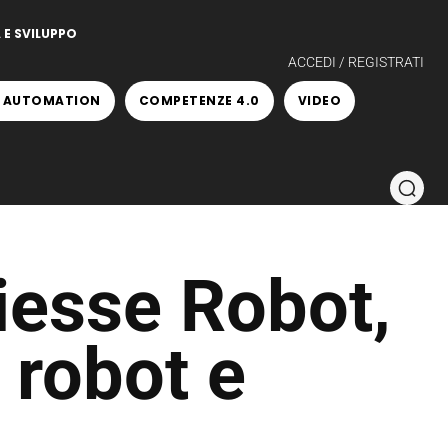
 E SVILUPPO
ACCEDI / REGISTRATI
 AUTOMATION
COMPETENZE 4.0
VIDEO
iesse Robot,
 robot e