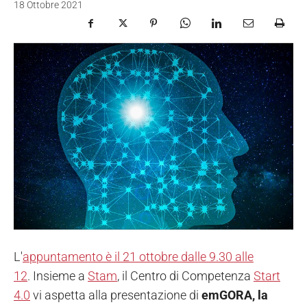
18 Ottobre 2021
L'
appuntamento è il 21 ottobre dalle 9.30 alle
12
. Insieme a
Stam
, il Centro di Competenza
Start
4.0
vi aspetta alla presentazione di
emGORA, la