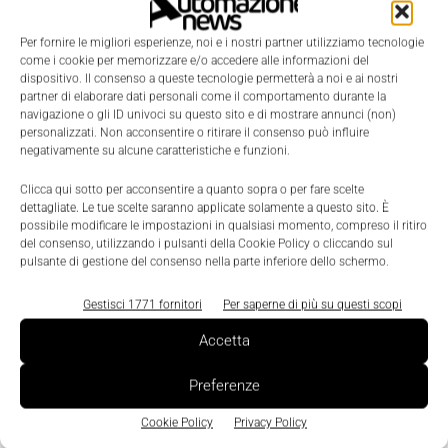
Per fornire le migliori esperienze, noi e i nostri partner utilizziamo tecnologie
come i cookie per memorizzare e/o accedere alle informazioni del
dispositivo. Il consenso a queste tecnologie permetterà a noi e ai nostri
partner di elaborare dati personali come il comportamento durante la
navigazione o gli ID univoci su questo sito e di mostrare annunci (non)
personalizzati. Non acconsentire o ritirare il consenso può influire
negativamente su alcune caratteristiche e funzioni.
LEGGI LA RIVISTA ⇢
Clicca qui sotto per acconsentire a quanto sopra o per fare scelte
dettagliate. Le tue scelte saranno applicate solamente a questo sito. È
possibile modificare le impostazioni in qualsiasi momento, compreso il ritiro
del consenso, utilizzando i pulsanti della Cookie Policy o cliccando sul
pulsante di gestione del consenso nella parte inferiore dello schermo.
Gestisci 1771 fornitori
Per saperne di più su questi scopi
Accetta
Preferenze
Cookie Policy
Privacy Policy
TI POTREBBERO INTERESSARE ⇢