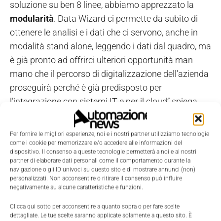
soluzione su ben 8 linee, abbiamo apprezzato la
modularità
. Data Wizard ci permette da subito di
ottenere le analisi e i dati che ci servono, anche in
modalità stand alone, leggendo i dati dal quadro, ma
è già pronto ad offrirci ulteriori opportunità man
mano che il percorso di digitalizzazione dell’azienda
proseguirà perché è già predisposto per
l’integrazione con sistemi IT e per il cloud” spiega
l’Ingegner Vaccina.
Per fornire le migliori esperienze, noi e i nostri partner utilizziamo tecnologie
La soluzione è pronta al futuro per l’integrazione con altri sistemi aziendali nel
come i cookie per memorizzare e/o accedere alle informazioni del
percorso di digitalizzazione, godendo anche degli incentivi Transizione 4.0
dispositivo. Il consenso a queste tecnologie permetterà a noi e ai nostri
partner di elaborare dati personali come il comportamento durante la
navigazione o gli ID univoci su questo sito e di mostrare annunci (non)
Ma c’è anche un terzo fattore cui Alfasigma
personalizzati. Non acconsentire o ritirare il consenso può influire
attribuisce il successo del progetto, ed è la
negativamente su alcune caratteristiche e funzioni.
collaborazione
. “Schneider Electric ha messo in
Clicca qui sotto per acconsentire a quanto sopra o per fare scelte
campo un responsabile di progetto che si è
dettagliate. Le tue scelte saranno applicate solamente a questo sito. È