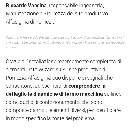
Riccardo Vaccina
, responsabile Ingegneria,
Manutenzione e Sicurezza del sito produttivo
Alfasigma di Pomezia.
Sono otto le linee produttive interconnesse con il quadro di automazione “stand alone”
che capta i segnali elettrici e li trasforma in informazioni chiave per ottenere maggiore
efficienza
Grazie all’installazione recentemente completata di
elementi Data Wizard su 8 linee produttive di
Pomezia, Alfasigma può disporre di segnali che
consentono, ad esempio, di
comprendere in
dettaglio le dinamiche di fermo macchina
su linee
come quelle di confezionamento, che sono
composte da molti elementi diversi, per identificare
in modo specifico la fonte del problema.