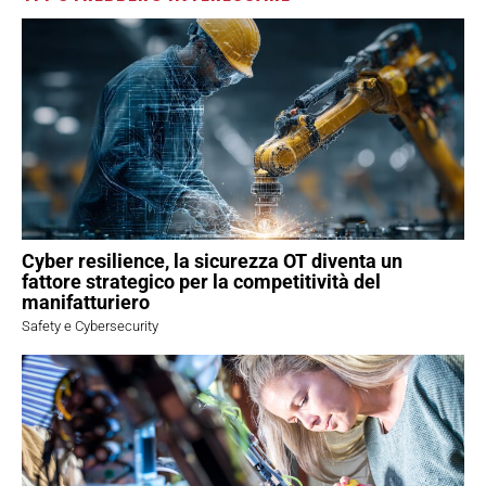
Cyber resilience, la sicurezza OT diventa un
fattore strategico per la competitività del
manifatturiero
Safety e Cybersecurity