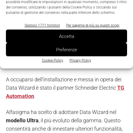
possibile modificare le impostazioni in qualsiasi momento, compreso il ritiro
interfacciato con il nostro project manager per
del consenso, utilizzando i pulsanti della Cookie Policy o cliccando sul
coordinare l’azione di tutte le linee aziendali da
pulsante di gestione del consenso nella parte inferiore dello schermo.
coinvolgere – dalla sicurezza alla qualità,
Gestisci 1771 fornitori
Per saperne di più su questi scopi
all’ingegneria. Questo coordinamento ci ha
Accetta
consentito di rispettare tempi, modalità prefissate e
ottenere quanto previsto, nonostante le complessità
Preferenze
dovute alla situazione di emergenza sanitaria nei
Cookie Policy
Privacy Policy
mesi scorsi”.
A occuparsi dell’installazione e messa in opera dei
Data Wizard è stato il partner Schneider Electric
TG
Automation
.
Alfasigma ha scelto di adottare Data Wizard nel
modello Ultra
, il più evoluto della gamma. Questo
consentirà anche di innestare ulteriori funzionalità,