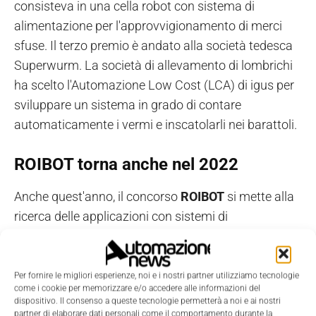
consisteva in una cella robot con sistema di
alimentazione per l'approvvigionamento di merci
sfuse. Il terzo premio è andato alla società tedesca
Superwurm. La società di allevamento di lombrichi
ha scelto l'Automazione Low Cost (LCA) di igus per
sviluppare un sistema in grado di contare
automaticamente i vermi e inscatolarli nei barattoli.
ROIBOT torna anche nel 2022
Anche quest'anno, il concorso
ROIBOT
si mette alla
ricerca delle applicazioni con sistemi di
automazione low cost attualmente in uso che
abbiano mostrato un rapido ritorno sugli
investimenti. Sono ammesse tutte quelle
Per fornire le migliori esperienze, noi e i nostri partner utilizziamo tecnologie
come i cookie per memorizzare e/o accedere alle informazioni del
applicazioni che utilizzano uno o più bracci articolati
dispositivo. Il consenso a queste tecnologie permetterà a noi e ai nostri
robolink, i robot delta drylin, robot cartesiani e/o
partner di elaborare dati personali come il comportamento durante la