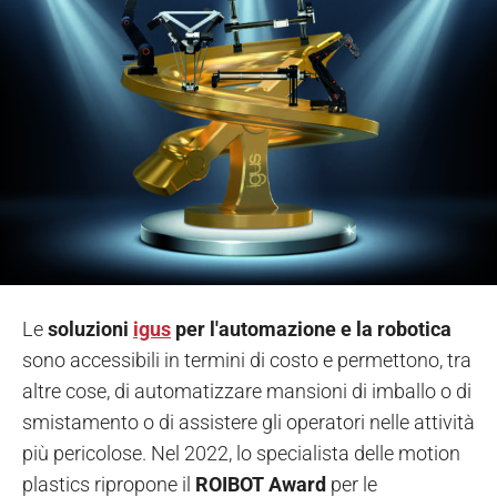
Le
soluzioni
igus
per l'automazione e la robotica
sono accessibili in termini di costo e permettono, tra
altre cose, di automatizzare mansioni di imballo o di
smistamento o di assistere gli operatori nelle attività
più pericolose. Nel 2022, lo specialista delle motion
plastics ripropone il
ROIBOT Award
per le