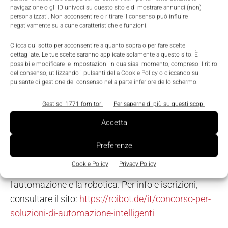
navigazione o gli ID univoci su questo sito e di mostrare annunci (non)
azionamenti drylin. Un gruppo di esperti esaminerà
personalizzati. Non acconsentire o ritirare il consenso può influire
negativamente su alcune caratteristiche e funzioni.
tutte le proposte. I progetti partecipanti che avranno
saputo combinare creatività e ottimizzazione,
Clicca qui sotto per acconsentire a quanto sopra o per fare scelte
riceveranno il punteggio più alto. Il vincitore si
dettagliate. Le tue scelte saranno applicate solamente a questo sito. È
possibile modificare le impostazioni in qualsiasi momento, compreso il ritiro
aggiudicherà un pacchetto di robotica per un valore
del consenso, utilizzando i pulsanti della Cookie Policy o cliccando sul
pulsante di gestione del consenso nella parte inferiore dello schermo.
di 5.000 euro da scegliere e configurare liberamente
su RBTX.com. Il secondo classificato riceverà un
Gestisci 1771 fornitori
Per saperne di più su questi scopi
premio di 2.000 euro, mentre il terzo di 1.000 euro,
Accetta
da spendere sempre su
RBTX.com
. Il termine per le
iscrizioni è fissato al 30 aprile 2022. Le premiazioni
Preferenze
si terranno a Monaco di Baviera in occasione di
Cookie Policy
Privacy Policy
automatica 2022, la principale fiera per
l'automazione e la robotica. Per info e iscrizioni,
consultare il sito:
https://roibot.de/it/concorso-per-
soluzioni-di-automazione-intelligenti