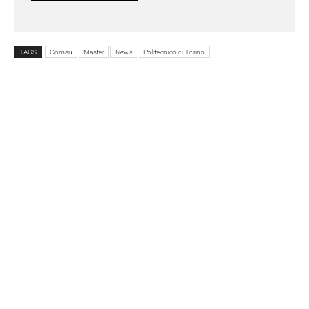
TAGS
Comau
Master
News
Politecnico di Torino