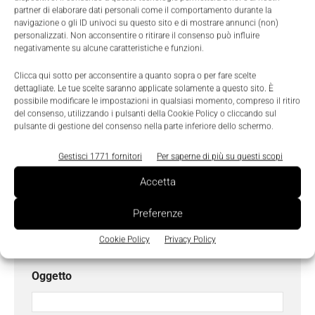
partner di elaborare dati personali come il comportamento durante la
navigazione o gli ID univoci su questo sito e di mostrare annunci (non)
Cognome
*
personalizzati. Non acconsentire o ritirare il consenso può influire
negativamente su alcune caratteristiche e funzioni.
Clicca qui sotto per acconsentire a quanto sopra o per fare scelte
Email
*
dettagliate. Le tue scelte saranno applicate solamente a questo sito. È
possibile modificare le impostazioni in qualsiasi momento, compreso il ritiro
del consenso, utilizzando i pulsanti della Cookie Policy o cliccando sul
pulsante di gestione del consenso nella parte inferiore dello schermo.
Azienda
Gestisci 1771 fornitori
Per saperne di più su questi scopi
Accetta
Telefono
Preferenze
Cookie Policy
Privacy Policy
Oggetto