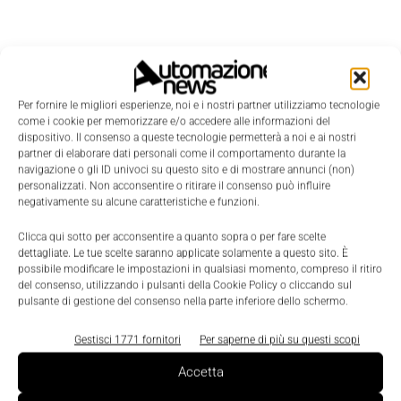
Per fornire le migliori esperienze, noi e i nostri partner utilizziamo tecnologie
come i cookie per memorizzare e/o accedere alle informazioni del
dispositivo. Il consenso a queste tecnologie permetterà a noi e ai nostri
partner di elaborare dati personali come il comportamento durante la
navigazione o gli ID univoci su questo sito e di mostrare annunci (non)
personalizzati. Non acconsentire o ritirare il consenso può influire
negativamente su alcune caratteristiche e funzioni.
Clicca qui sotto per acconsentire a quanto sopra o per fare scelte
dettagliate. Le tue scelte saranno applicate solamente a questo sito. È
possibile modificare le impostazioni in qualsiasi momento, compreso il ritiro
del consenso, utilizzando i pulsanti della Cookie Policy o cliccando sul
LEGGI LA RIVISTA ⇢
pulsante di gestione del consenso nella parte inferiore dello schermo.
Gestisci 1771 fornitori
Per saperne di più su questi scopi
Accetta