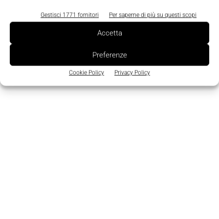
in svariati settori di mercato quali edilizia, PA,
Gestisci 1771 fornitori
Per saperne di più su questi scopi
sicurezza e qualsiasi settore preveda servizi
Accetta
'Machine to Machine'.
Preferenze
TAGS
wireless
Cookie Policy
Privacy Policy