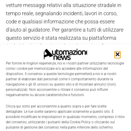
vetture messaggi relativi alla situazione stradale in
tempo reale, segnalando incidenti, lavori in corso,
code e qualsiasi informazione che possa essere
d'aiuto al guidatore. Per garantire a tutti di utilizzare
questo servizio è stata realizzata su piattaforma
Android un'applicazione che nel prossimo futuro
potrà essere installata direttamente sul proprio
cellulare o tablet.
Per fornire le migliori esperienze, noi e i nostri partner utilizziamo tecnologie
come i cookie per memorizzare e/o accedere alle informazioni del
dispositivo. Il consenso a queste tecnologie permetterà a noi e ai nostri
X-Netad è al momento rivolto principalmente al
partner di elaborare dati personali come il comportamento durante la
navigazione o gli ID univoci su questo sito e di mostrare annunci (non)
mercato della viabilità stradale estera ed è ancora
personalizzati. Non acconsentire o ritirare il consenso può influire
alla fase iniziale di sperimentazione, ma si auspica
negativamente su alcune caratteristiche e funzioni.
una prossima applicazione concreta già nel 2012.
Clicca qui sotto per acconsentire a quanto sopra o per fare scelte
Questo è il primo progetto Machine to Machine di
dettagliate. Le tue scelte saranno applicate solamente a questo sito. È
possibile modificare le impostazioni in qualsiasi momento, compreso il ritiro
Guglielmo che apre la strada ad altre innumerevoli
del consenso, utilizzando i pulsanti della Cookie Policy o cliccando sul
applicazione di 'Internet delle cose' che sconfinano
pulsante di gestione del consenso nella parte inferiore dello schermo.