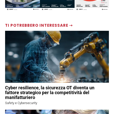
TI POTREBBERO INTERESSARE ⇢
Cyber resilience, la sicurezza OT diventa un
fattore strategico per la competitività del
manifatturiero
Safety e Cybersecurity