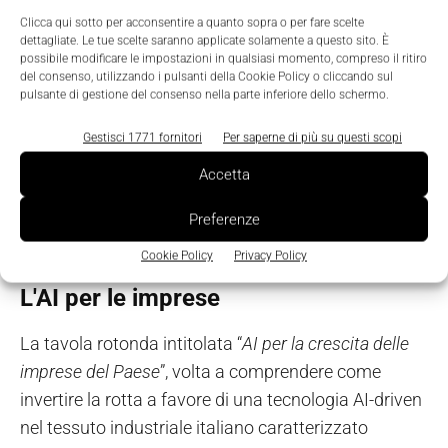
mining al Natural Language Processing per
Clicca qui sotto per acconsentire a quanto sopra o per fare scelte
dettagliate. Le tue scelte saranno applicate solamente a questo sito. È
sviluppare un’analisi multimodale della
possibile modificare le impostazioni in qualsiasi momento, compreso il ritiro
conversazione in grado di cogliere le emozioni
del consenso, utilizzando i pulsanti della Cookie Policy o cliccando sul
pulsante di gestione del consenso nella parte inferiore dello schermo.
dell'utente durante l’interazione, a tutti i livelli. Con gli
artificial human, virtual assistant capaci di
Gestisci 1771 fornitori
Per saperne di più su questi scopi
analizzare sia gli aspetti verbali che paraverbali e
Accetta
non verbali dell’utente, riprodurremo in tempo reale
questi aspetti non verbali del comportamento
Preferenze
umano”.
Cookie Policy
Privacy Policy
L'AI per le imprese
La tavola rotonda intitolata “
AI per la crescita delle
imprese del Paese
”, volta a comprendere come
invertire la rotta a favore di una tecnologia AI-driven
nel tessuto industriale italiano caratterizzato