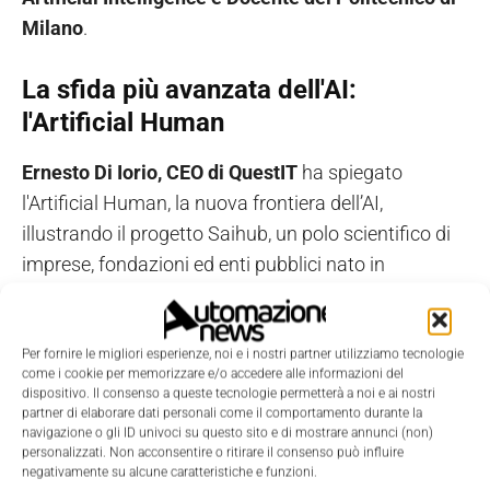
Milano
.
La sfida più avanzata dell'AI:
l'Artificial Human
Ernesto Di Iorio, CEO di QuestIT
ha spiegato
l'Artificial Human, la nuova frontiera dell’AI,
illustrando il progetto Saihub, un polo scientifico di
imprese, fondazioni ed enti pubblici nato in
collaborazione con Fondazione Toscana Life
Sciences a Siena. “Siamo alle soglie di una
rivoluzione che ci impone di affrontare il rapporto
Per fornire le migliori esperienze, noi e i nostri partner utilizziamo tecnologie
come i cookie per memorizzare e/o accedere alle informazioni del
futuro tra essere umano e macchine intelligenti, al
dispositivo. Il consenso a queste tecnologie permetterà a noi e ai nostri
partner di elaborare dati personali come il comportamento durante la
fine di preservare l’umano nella sua ricchezza
navigazione o gli ID univoci su questo sito e di mostrare annunci (non)
culturale e materiale. La visione di QuestIT è quella
personalizzati. Non acconsentire o ritirare il consenso può influire
negativamente su alcune caratteristiche e funzioni.
di unire machine learning, deep learning e data