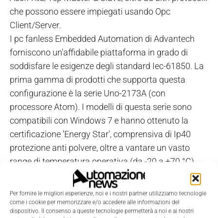
che possono essere impiegati usando Opc
Client/Server.
I pc fanless Embedded Automation di Advantech
forniscono un'affidabile piattaforma in grado di
soddisfare le esigenze degli standard Iec-61850. La
prima gamma di prodotti che supporta questa
configurazione è la serie Uno-2173A (con
processore Atom). I modelli di questa serie sono
compatibili con Windows 7 e hanno ottenuto la
certificazione 'Energy Star', comprensiva di Ip40
protezione anti polvere, oltre a vantare un vasto
range di temperatura operativa (da -20 a +70 °C),
fornendo quindi grandi performance a bassi
consumi. Il modello Uno-2173A possiede interfaccia
Per fornire le migliori esperienze, noi e i nostri partner utilizziamo tecnologie
I/O compatta e 'single-side', ideale per applicazioni in
come i cookie per memorizzare e/o accedere alle informazioni del
dispositivo. Il consenso a queste tecnologie permetterà a noi e ai nostri
spazi limitati, mentre Uno-2173AF ospita funzioni