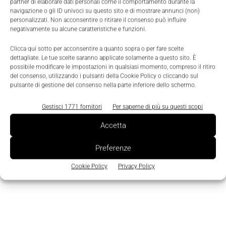
partner di elaborare dati personali come il comportamento durante la
multi-media ad alta definizione 5.1 audio e video
navigazione o gli ID univoci su questo sito e di mostrare annunci (non)
personalizzati. Non acconsentire o ritirare il consenso può influire
(Lvds).
negativamente su alcune caratteristiche e funzioni.
Clicca qui sotto per acconsentire a quanto sopra o per fare scelte
dettagliate. Le tue scelte saranno applicate solamente a questo sito. È
possibile modificare le impostazioni in qualsiasi momento, compreso il ritiro
del consenso, utilizzando i pulsanti della Cookie Policy o cliccando sul
pulsante di gestione del consenso nella parte inferiore dello schermo.
Gestisci 1771 fornitori
Per saperne di più su questi scopi
Accetta
Preferenze
Cookie Policy
Privacy Policy