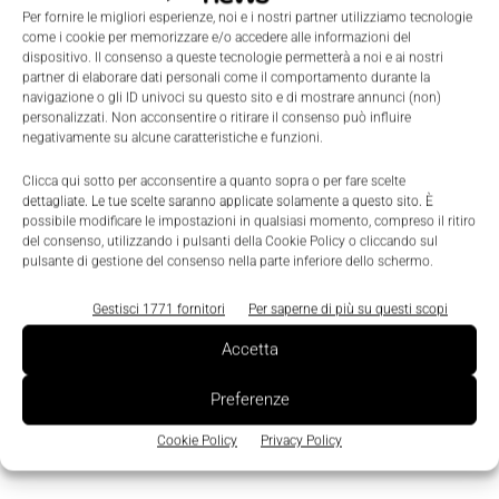
Per fornire le migliori esperienze, noi e i nostri partner utilizziamo tecnologie
abbiano erogato, nel loro complesso, garanzie in
come i cookie per memorizzare e/o accedere alle informazioni del
misura pari ad almeno 150 milioni di euro.
dispositivo. Il consenso a queste tecnologie permetterà a noi e ai nostri
partner di elaborare dati personali come il comportamento durante la
navigazione o gli ID univoci su questo sito e di mostrare annunci (non)
personalizzati. Non acconsentire o ritirare il consenso può influire
negativamente su alcune caratteristiche e funzioni.
Clicca qui sotto per acconsentire a quanto sopra o per fare scelte
TAGS
confidi
Hot Topic
incentivi
Ministero per lo Sviluppo Economico
dettagliate. Le tue scelte saranno applicate solamente a questo sito. È
PMI
prestito
possibile modificare le impostazioni in qualsiasi momento, compreso il ritiro
del consenso, utilizzando i pulsanti della Cookie Policy o cliccando sul
pulsante di gestione del consenso nella parte inferiore dello schermo.
Gestisci 1771 fornitori
Per saperne di più su questi scopi
Accetta
Preferenze
Cookie Policy
Privacy Policy