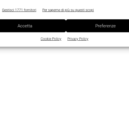
Gestisci 1771 fornitori
Per saperne di più su questi scopi
Accetta
Preferenze
Cookie Policy
Privacy Policy