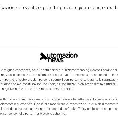
pazione all'evento è gratuita, previa registrazione, e aperta
 le migliori esperienze, noi e i nostri partner utilizziamo tecnologie come i cookie per
e e/o accedere alle informazioni del dispositivo. Il consenso a queste tecnologie p
ostri partner di elaborare dati personali come il comportamento durante la navigazione
 questo sito e di mostrare annunci (non) personalizzati. Non acconsentire o ritirare 
re negativamente su alcune caratteristiche e funzioni.
 sotto per acconsentire a quanto sopra o per fare scelte dettagliate. Le tue scelte sar
solamente a questo sito. È possibile modificare le impostazioni in qualsiasi momento
l ritiro del consenso, utilizzando i pulsanti della Cookie Policy o cliccando sul pulsan
el consenso nella parte inferiore dello schermo.