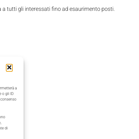
 a tutti gli interessati fino ad esaurimento posti.
ermetterà a
 o gli ID
il consenso
anno
,
te di