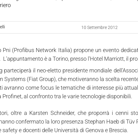
riero
lli
10 Settembre 2012
 Pni (Profibus Network Italia) propone un evento dedicato
 L'appuntamento è a Torino, presso l'Hotel Marriott, il pr
g parteciperà il neo-eletto presidente mondiale dell'Asso
n Systems (Fiat Group), che motiveranno la scelta recente 
ti avranno come focus le tematiche di interesse più attuale,
 Profinet, al confronto tra le varie tecnologie disponibili.
atori, oltre a Karsten Schneider, che proporrà i cenni sto
 hanno confermato la loro presenza Stephan Haeb di T
ü
v 
 safety e docenti delle Università di Genova e Brescia.