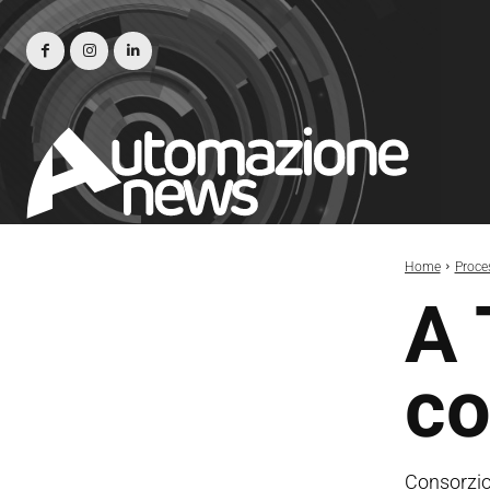
Home
Proce
A 
co
Consorzio 