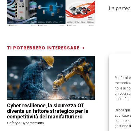
La parteci
TI POTREBBERO INTERESSARE ⇢
Per fornire
memorizzar
noi e ai n
univoci su
può influi
Cyber resilience, la sicurezza OT
diventa un fattore strategico per la
Clicca qui
competitività del manifatturiero
applicate 
compreso i
Safety e Cybersecurity
gestione d