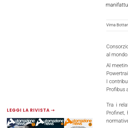
manifattu
Virna Bottare
Consorzio
al mondo.
Al meetin
Powertrai
I contribu
Profibus a
Tra i rel
LEGGI LA RIVISTA ⇢
Profinet,
normative