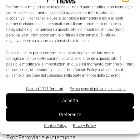
off erta e al clima internazionale che
Per fornire le migliori esperienze, noi e i nostri partner utilizziamo tecnologie
come i cookie per memorizzare e/o accedere alle informazioni del
viene a crearsi, le aziende possono
dispositivo. Il consenso a queste tecnologie permetterà a noi e ai nostri
trovare nuove opportunità di business,
partner di elaborare dati personali come il comportamento durante la
navigazione o gli ID univoci su questo sito e di mostrare annunci (non)
sia in Italia sia all'estero.
personalizzati. Non acconsentire o ritirare il consenso può influire
L'export, infatti, è un elemento
negativamente su alcune caratteristiche e funzioni.
chiave per molte società e alle nostre
Clicca qui sotto per acconsentire a quanto sopra o per fare scelte
esposizioni ci assicuriamo che buyer
dettagliate. Le tue scelte saranno applicate solamente a questo sito. È
possibile modificare le impostazioni in qualsiasi momento, compreso il ritiro
stranieri vengano a visitarci.
del consenso, utilizzando i pulsanti della Cookie Policy o cliccando sul
Trasporti e automazione,
pulsante di gestione del consenso nella parte inferiore dello schermo.
percorsi da esplorare
Gestisci 1771 fornitori
Per saperne di più su questi scopi
Accetta
Luigi Morisi, segretario generale
del Cifi, il Collegio degli Ingegneri
Preferenze
Ferroviari Italiani, che rientra nella
Cookie Policy
Privacy Policy
rosa di partner che promuovono
ExpoFerroviaria e Intertunnel