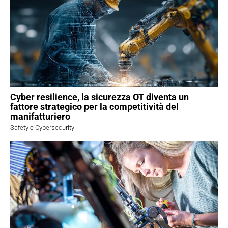
Cyber resilience, la sicurezza OT diventa un
fattore strategico per la competitività del
manifatturiero
Safety e Cybersecurity