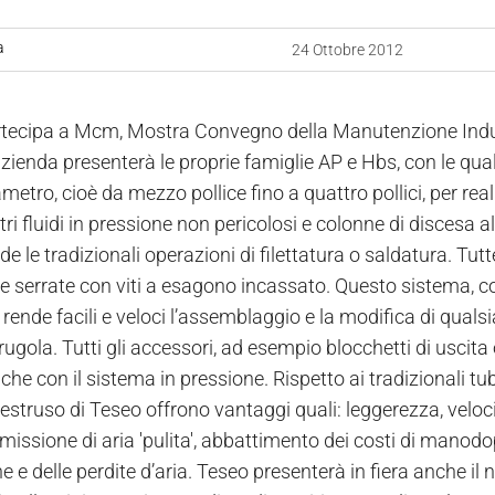
a
24 Ottobre 2012
tecipa a Mcm, Mostra Convegno della Manutenzione Industri
ienda presenterà le proprie famiglie AP e Hbs, con le qual
etro, cioè da mezzo pollice fino a quattro pollici, per real
tri fluidi in pressione non pericolosi e colonne di discesa a
de le tradizionali operazioni di filettatura o saldatura. Tutte
 e serrate con viti a esagono incassato. Questo sistema, 
 rende facili e veloci l’assemblaggio e la modifica di quals
rugola. Tutti gli accessori, ad esempio blocchetti di uscita
che con il sistema in pressione. Rispetto ai tradizionali tubi
 estruso di Teseo offrono vantaggi quali: leggerezza, veloc
emissione di aria 'pulita', abbattimento dei costi di manod
 e delle perdite d’aria. Teseo presenterà in fiera anche il 