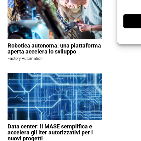
Teseo. Que
pressione 
modulo pe
vantaggi e
su stime r
Robotica autonoma: una piattaforma
aperta accelera lo sviluppo
Factory Automation
Data center: il MASE semplifica e
accelera gli iter autorizzativi per i
nuovi progetti