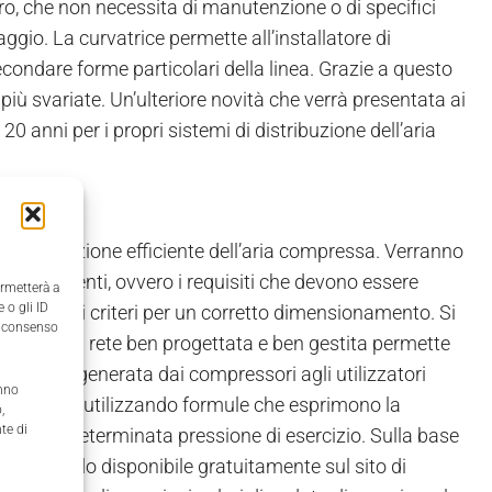
ero, che non necessita di manutenzione o di specifici
ggio. La curvatrice permette all’installatore di
ssecondare forme particolari della linea. Grazie a questo
e più svariate. Un’ulteriore novità che verrà presentata ai
 20 anni per i propri sistemi di distribuzione dell’aria
distribuzione efficiente dell’aria compressa. Verranno
nti efficienti, ovvero i requisiti che devono essere
ermetterà a
 o gli ID
mpressa e i criteri per un corretto dimensionamento. Si
il consenso
poiché una rete ben progettata e ben gestita permette
ore l’aria generata dai compressori agli utilizzatori
anno
ssa è fatto utilizzando formule che esprimono la
,
te di
 per una determinata pressione di esercizio. Sulla base
ome quello disponibile gratuitamente sul sito di