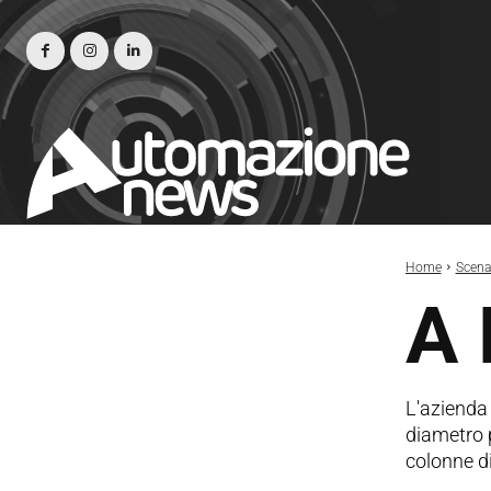
Home
Scena
A 
L'azienda 
diametro p
colonne di