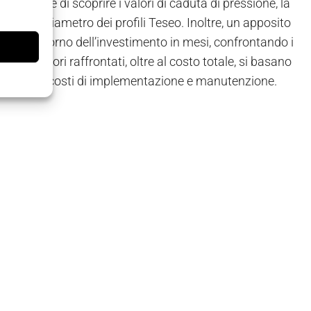
consente di scoprire i valori di caduta di pressione, la
tata e il diametro dei profili Teseo. Inoltre, un apposito
vo del ritorno dell’investimento in mesi, confrontando i
mi. I valori raffrontati, oltre al costo totale, si basano
ria annue, ai costi di implementazione e manutenzione.