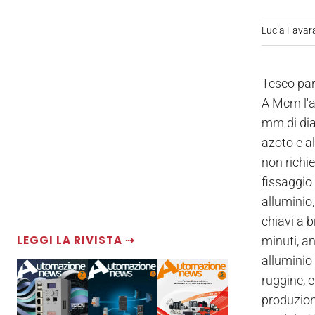
Lucia Favar
Teseo par
A Mcm l'az
mm di diam
azoto e al
non richie
fissaggio
alluminio,
chiavi a b
LEGGI LA RIVISTA ⇢
minuti, an
alluminio
ruggine, 
produzione