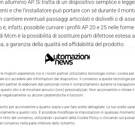
n alluminio AP. Si tratta di un dispositivo semplice e legg
ti e che l’installatore può portare con sé durante il monta
in cantiere eventuali passaggi articolati e dislivelli o di a
è, infatti, possibile curvare i profili AP 20 e 25 nelle form
 di Mcm è la possibilità di sostituire parti difettose estesa a
 a garanzia della qualità ed affidabilità del prodotto.
op
to della manifestazione Teseo proporrà un workshop sulla 
 le migliori esperienze, noi e i nostri partner utilizziamo tecnologie come i cookie per
 ai partecipanti le linee-guida per la progettazione di impia
e e/o accedere alle informazioni del dispositivo. Il consenso a queste tecnologie p
ostri partner di elaborare dati personali come il comportamento durante la navigazione
ti per avere un buon impianto di distribuzione dell’aria co
 questo sito e di mostrare annunci (non) personalizzati. Non acconsentire o ritirare 
 un argomento particolarmente importante per le aziende, 
re negativamente su alcune caratteristiche e funzioni.
 perdite e sprechi, consentendo di trasferire nel modo migli
 sotto per acconsentire a quanto sopra o per fare scelte dettagliate. Le tue scelte sar
l corretto dimensionamento delle tubazioni dell’aria compre
solamente a questo sito. È possibile modificare le impostazioni in qualsiasi momento
l ritiro del consenso, utilizzando i pulsanti della Cookie Policy o cliccando sul pulsan
 tra parametri diversi, come portata e caduta di pressione,
el consenso nella parte inferiore dello schermo.
 formule si possono usare appositi programmi di calcolo, c