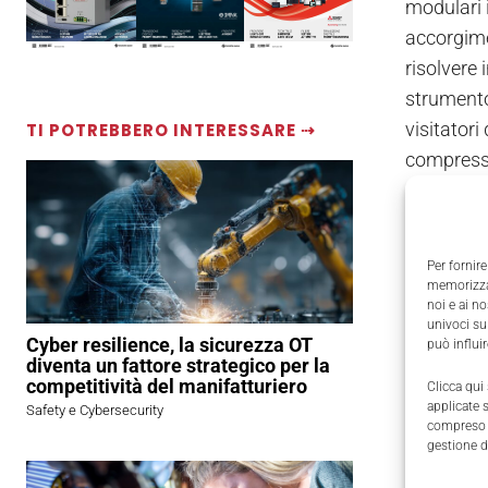
modulari i
accorgimen
risolvere 
strumento 
visitatori
TI POTREBBERO INTERESSARE ⇢
compressa,
I worksh
Nell’ambi
Per fornire
presentate
memorizzar
noi e ai n
soddisfat
univoci su
tratta di
Cyber resilience, la sicurezza OT
può influi
diventa un fattore strategico per la
di evitare
competitività del manifatturiero
Clicca qui
finali. I
applicate 
Safety e Cybersecurity
compreso i
relazione
gestione d
di queste