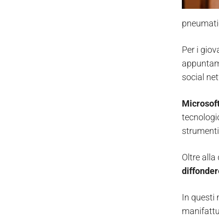
pneumatic
Per i giov
appuntame
social ne
Microsof
tecnologi
strumenti
Oltre alla
diffonder
In questi 
manifattur