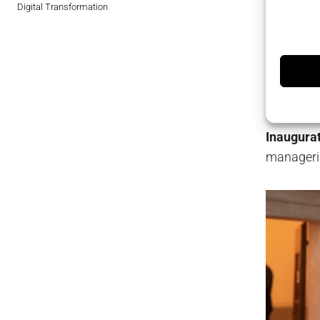
Digital Transformation
Un wee
La locati
alle porte
le logiche
Inaugura
managerial