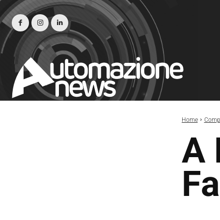
Home
Compe
A 
Fa