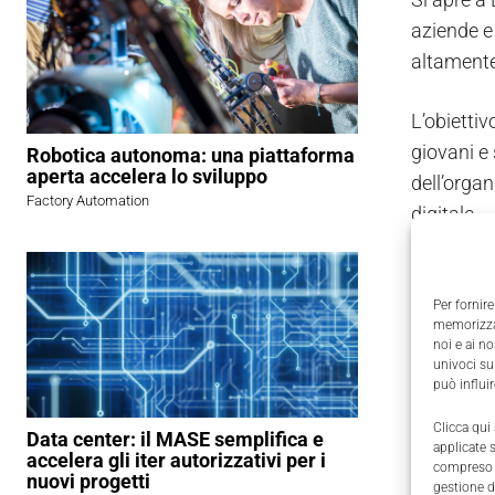
aziende e 
altamente 
L’obiettiv
giovani e 
Robotica autonoma: una piattaforma
aperta accelera lo sviluppo
dell’orga
Factory Automation
digitale.
L’iniziat
Brescia S
Per fornire
memorizzar
in partne
noi e ai n
Endeavor
univoci su
può influi
Sarà un w
Clicca qui
Data center: il MASE semplifica e
applicate 
start up
t
accelera gli iter autorizzativi per i
compreso i
nuovi progetti
gestione d