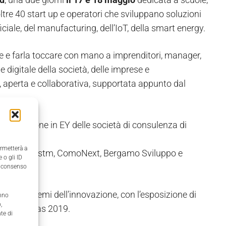
oltre 40 start up e operatori che sviluppano soluzioni
iciale, del manufacturing, dell’IoT, della smart energy.
e e farla toccare con mano a imprenditori, manager,
digitale della società, delle imprese e
, aperta e collaborativa, supportata appunto dal
’integrazione in EY delle società di consulenza di
ermetterà a
 InnexHub, Cstm, ComoNext, Bergamo Sviluppo e
 o gli ID
il consenso
 attuali temi dell’innovazione, con l’esposizione di
anno
,
 di Las Vegas 2019.
te di