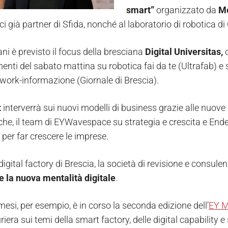
smart”
organizzato da
Me
i già partner di Sfida, nonché al laboratorio di robotica d
ani è previsto il focus della bresciana
Digital Universitas,
o
nti del sabato mattina su robotica fai da te (Ultrafab) e 
twork-informazione (Giornale di Brescia).
t
interverrà sui nuovi modelli di business grazie alle nuove
che, il team di EYWavespace su strategia e crescita e Ende
 per far crescere le imprese.
 digital factory di Brescia, la società di revisione e consul
e la nuova mentalità digitale
.
mesi, per esempio, è in corso la seconda edizione dell’
EY M
iera sui temi della smart factory, delle digital capability e 