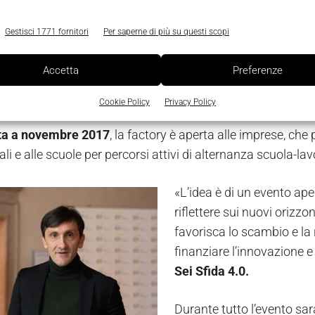
kend di full immersion nella Digital 
Gestisci 1771 fornitori
Per saperne di più su questi scopi
on è
la Digital Factory di
EY Sfida 4.0
, un complesso tecnol
Accetta
Preferenze
 di Brescia, che ospita tre mini fabbriche, laboratori e aul
 del 4.0.
Cookie Policy
Privacy Policy
ta a novembre 2017
, la factory è aperta alle imprese, ch
i e alle scuole per percorsi attivi di alternanza scuola-lav
«L’idea è di un evento ape
riflettere sui nuovi orizzo
favorisca lo scambio e la 
finanziare l’innovazione e
Sei Sfida 4.0.
Durante tutto l’evento sar