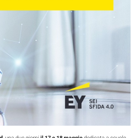
d
, una due giorni
il 17 e 18 maggio
dedicata a scuole,