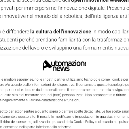
privati per immergersi nell’innovazione digitale. Presenti 
innovative nel mondo della robotica, dell’intelligenza artif
o è diffondere
la cultura dell’innovazione
in modo capillar
studenti perché prendano familiarità con la trasformazione 
nizzazione del lavoro e sviluppino una forma mentis nuova
iva è promossa da
EY Sei Sfida 4.0
, che prende il nome dall
ei Consulting e Sfida 4.0 ed è
 le migliori esperienze, noi e i nostri partner utilizziamo tecnologie come i cookie per
e e/o accedere alle informazioni del dispositivo. Il consenso a queste tecnologie p
rship con il Gruppo Giovani di Confindustria Lombardia,
ostri partner di elaborare dati personali come il comportamento durante la navigazione
.
 questo sito e di mostrare annunci (non) personalizzati. Non acconsentire o ritirare 
re negativamente su alcune caratteristiche e funzioni.
eekend di workshop, conferenze e laboratori dedicati ai più
 sotto per acconsentire a quanto sopra o per fare scelte dettagliate. Le tue scelte sar
solamente a questo sito. È possibile modificare le impostazioni in qualsiasi momento
ecnologiche italiane, molte delle quali partecipanti al Ces
l ritiro del consenso, utilizzando i pulsanti della Cookie Policy o cliccando sul pulsan
el consenso nella parte inferiore dello schermo.