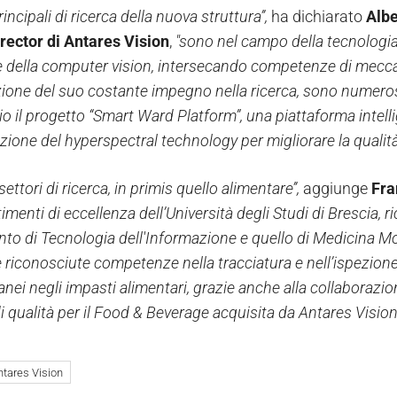
incipali di ricerca della nuova struttura’’,
ha dichiarato
Albe
rector di Antares Vision
,
"sono nel campo della tecnologia 
 e della computer vision, intersecando competenze di mecca
ione del suo costante impegno nella ricerca, sono numerosi
 il progetto “Smart Ward Platform”, una piattaforma intelli
azione del hyperspectral technology per migliorare la qualità
settori di ricerca, in primis quello alimentare’’,
aggiunge
Fra
imenti di eccellenza dell’Università degli Studi di Brescia, ric
to di Tecnologia dell'Informazione e quello di Medicina Mol
e riconosciute competenze nella tracciatura e nell’ispezion
anei negli impasti alimentari, grazie anche alla collaborazio
di qualità per il Food & Beverage acquisita da Antares Visio
ntares Vision