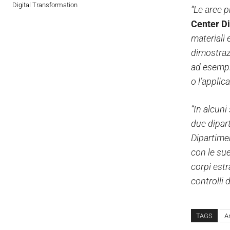
Digital Transformation
“Le aree pr
Center Di
materiali
dimostraz
ad esempio
o l’applic
“In alcuni 
due dipart
Dipartimen
con le su
corpi estr
controlli 
TAGS
A