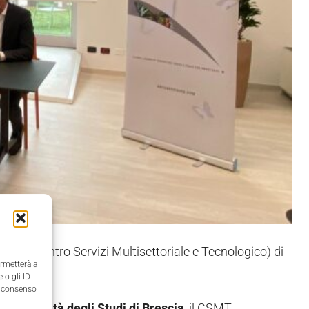
CSMT
(Centro Servizi Multisettoriale e Tecnologico) di
ermetterà a
 o gli ID
il consenso
l'
Università degli Studi di Brescia
, il CSMT