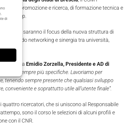
a sede di promozione e ricerca, di formazione tecnica e
anno
,
 di start-up.
te di
ersi ambiti saranno il focus della nuova struttura di
ione creando networking e sinergia tra università,
ne’’,
spiega
Emidio Zorzella, Presidente e AD di
mpetenze sempre più specifiche. Lavoriamo per
e, tenendo sempre presente che qualsiasi sviluppo
, conveniente e soprattutto utile all’utente finale”.
vi quattro ricercatori, che si uniscono al Responsabile
frattempo, sono il corso le selezioni di alcuni profili e
ione con il CNR.