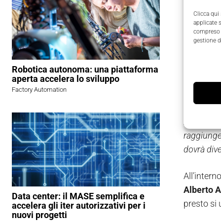
rappresen
Clicca qui
applicate 
specialist
compreso i
gestione d
E proprio 
Antares Vi
Robotica autonoma: una piattaforma
aperta accelera lo sviluppo
associazio
Factory Automation
“I nostri 
Antares 
raggiunge
dovrà dive
All’intern
Alberto A
Data center: il MASE semplifica e
presto si 
accelera gli iter autorizzativi per i
nuovi progetti