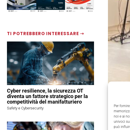
TI POTREBBERO INTERESSARE ⇢
Cyber resilience, la sicurezza OT
diventa un fattore strategico per la
competitività del manifatturiero
Antares V
Per fornire
Safety e Cybersecurity
memorizzar
Brescia.
noi e ai n
univoci su
può influi
Nato nel 2