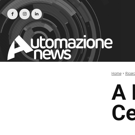
Home
Ricer
A 
Ce