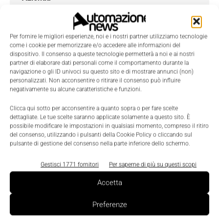
Per fornire le migliori esperienze, noi e i nostri partner utilizziamo tecnologie
Telefono
come i cookie per memorizzare e/o accedere alle informazioni del
dispositivo. Il consenso a queste tecnologie permetterà a noi e ai nostri
partner di elaborare dati personali come il comportamento durante la
navigazione o gli ID univoci su questo sito e di mostrare annunci (non)
personalizzati. Non acconsentire o ritirare il consenso può influire
Oggetto
negativamente su alcune caratteristiche e funzioni.
Clicca qui sotto per acconsentire a quanto sopra o per fare scelte
dettagliate. Le tue scelte saranno applicate solamente a questo sito. È
possibile modificare le impostazioni in qualsiasi momento, compreso il ritiro
Messaggio
*
del consenso, utilizzando i pulsanti della Cookie Policy o cliccando sul
pulsante di gestione del consenso nella parte inferiore dello schermo.
Gestisci 1771 fornitori
Per saperne di più su questi scopi
Accetta
Preferenze