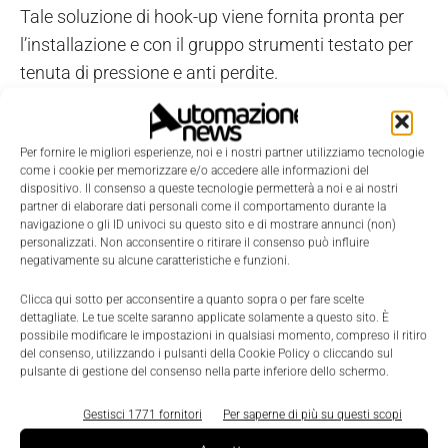
Tale soluzione di hook-up viene fornita pronta per
l’installazione e con il gruppo strumenti testato per
tenuta di pressione e anti perdite.
TAGS
Chimica
Energia
Oil & gas
Valvole
Wika
Per fornire le migliori esperienze, noi e i nostri partner utilizziamo tecnologie
come i cookie per memorizzare e/o accedere alle informazioni del
dispositivo. Il consenso a queste tecnologie permetterà a noi e ai nostri
partner di elaborare dati personali come il comportamento durante la
navigazione o gli ID univoci su questo sito e di mostrare annunci (non)
personalizzati. Non acconsentire o ritirare il consenso può influire
negativamente su alcune caratteristiche e funzioni.
Clicca qui sotto per acconsentire a quanto sopra o per fare scelte
dettagliate. Le tue scelte saranno applicate solamente a questo sito. È
possibile modificare le impostazioni in qualsiasi momento, compreso il ritiro
del consenso, utilizzando i pulsanti della Cookie Policy o cliccando sul
pulsante di gestione del consenso nella parte inferiore dello schermo.
Gestisci 1771 fornitori
Per saperne di più su questi scopi