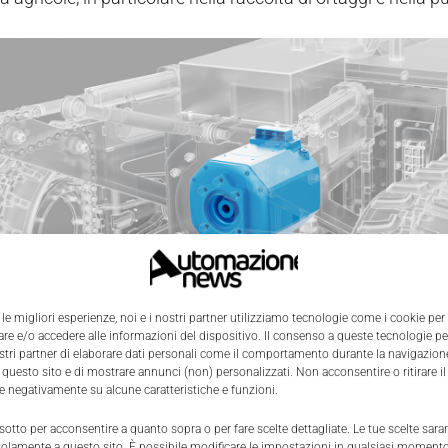
 le migliori esperienze, noi e i nostri partner utilizziamo tecnologie come i cookie per
e e/o accedere alle informazioni del dispositivo. Il consenso a queste tecnologie p
ostri partner di elaborare dati personali come il comportamento durante la navigazione
 questo sito e di mostrare annunci (non) personalizzati. Non acconsentire o ritirare 
re negativamente su alcune caratteristiche e funzioni.
uzione sostenibile di Bonfiglioli nel r
 sotto per acconsentire a quanto sopra o per fare scelte dettagliate. Le tue scelte sar
solamente a questo sito. È possibile modificare le impostazioni in qualsiasi momento