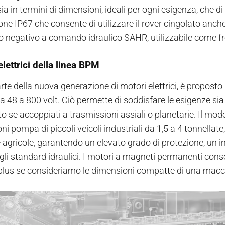
sia in termini di dimensioni, ideali per ogni esigenza, che di
one IP67 che consente di utilizzare il rover cingolato anche
no negativo a comando idraulico SAHR, utilizzabile come 
elettrici della linea BPM
rte della nuova generazione di motori elettrici, è proposto i
da 48 a 800 volt. Ciò permette di soddisfare le esigenze si
o se accoppiati a trasmissioni assiali o planetarie. Il model
ni pompa di piccoli veicoli industriali da 1,5 a 4 tonnella
agricole, garantendo un elevato grado di protezione, un 
o gli standard idraulici. I motori a magneti permanenti con
plus se consideriamo le dimensioni compatte di una macchi