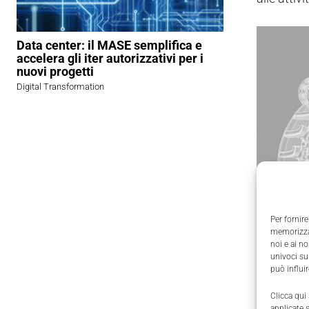
Data center: il MASE semplifica e
accelera gli iter autorizzativi per i
nuovi progetti
Digital Transformation
Per fornire
memorizzar
noi e ai n
univoci su
può influi
La sol
Clicca qui
applicate 