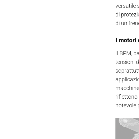
versatile 
di protezi
di un fre
I motori 
Il BPM, pa
tensioni 
soprattutt
applicazio
macchine 
rifletton
notevole 