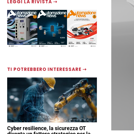
LEGGI LA RIVISTA ⇢
TI POTREBBERO INTERESSARE ⇢
Cyber resilience, la sicurezza OT
diventa un fattore strategico per la