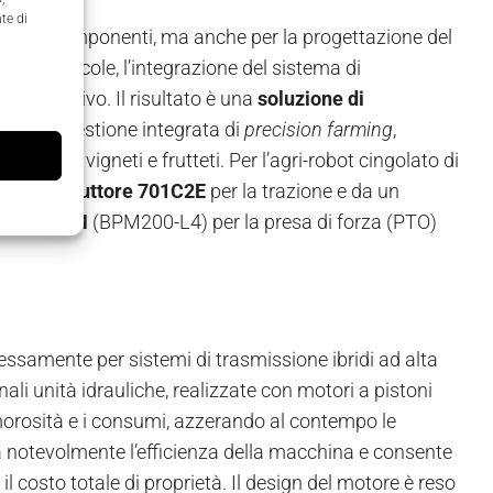
te di
nitura di componenti, ma anche per la progettazione del
ature agricole, l’integrazione del sistema di
 complessivo. Il risultato è una
soluzione di
tema di gestione integrata di
precision farming
,
ilari di vigneti e frutteti. Per l’agri-robot cingolato di
n
motoriduttore 701C2E
per la trazione e da un
Serie
BPM
(BPM200-L4) per la presa di forza (PTO)
ressamente per sistemi di trasmissione ibridi ad alta
nali unità idrauliche, realizzate con motori a pistoni
 rumorosità e i consumi, azzerando al contempo le
a notevolmente l’efficienza della macchina e consente
il costo totale di proprietà. Il design del motore è reso