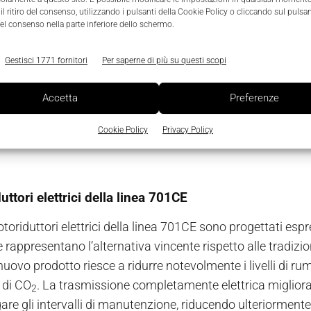
l ritiro del consenso, utilizzando i pulsanti della Cookie Policy o cliccando sul pulsan
li lavora in sinergia con FieldRobotics non solo per la for
el consenso nella parte inferiore dello schermo.
opulsivo elettrico, degli azionamenti elettrici delle attrezz
e assistita e autonoma e il controllo elettrico-elettronico
Gestisci 1771 fornitori
Per saperne di più su questi scopi
one e attuazione customizzata
che, abbinata al nuovo sis
Accetta
Preferenze
i svolgere operazioni accurate e monitorate da remoto tra i f
tics, Bonfiglioli ha proposto un pacchetto composto da u
Cookie Policy
Privacy Policy
ettrico a magneti permanenti con interfacce SAE della 
uttori elettrici della linea 701CE
toriduttori elettrici della linea 701CE sono progettati esp
 rappresentano l’alternativa vincente rispetto alle tradizio
l nuovo prodotto riesce a ridurre notevolmente i livelli di
 di CO
. La trasmissione completamente elettrica miglior
2
are gli intervalli di manutenzione, riducendo ulteriormente 