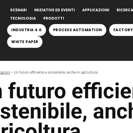
SCENARI
INIZIATIVE ED EVENTI
APPLICAZIONI
RICERCA
TECNOLOGIA
PRODOTTI
INDUSTRIA 4.0
PROCESS AUTOMATION
FACTORY
WHITE PAPER
cazioni
Un futuro efficiente e sostenibile, anche in agricoltura
 futuro efficie
stenibile, anc
ricoltura