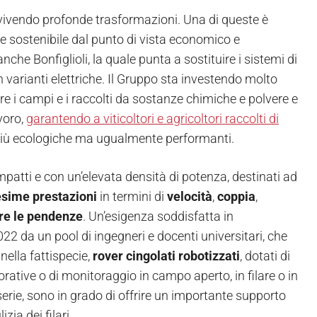
 vivendo profonde trasformazioni. Una di queste è
e e sostenibile dal punto di vista economico e
anche Bonfiglioli, la quale punta a sostituire i sistemi di
on varianti elettriche. Il Gruppo sta investendo molto
re i campi e i raccolti da sostanze chimiche e polvere e
voro,
garantendo a viticoltori e agricoltori raccolti di
 più ecologiche ma ugualmente performanti.
ompatti e con un’elevata densità di potenza, destinati ad
sime prestazioni
in termini di
velocità
,
coppia
,
re le pendenze
. Un’esigenza soddisfatta in
2 da un pool di ingegneri e docenti universitari, che
, nella fattispecie,
rover cingolati robotizzati
, dotati di
rative o di monitoraggio in campo aperto, in filare o in
-serie, sono in grado di offrire un importante supporto
zia dei filari.