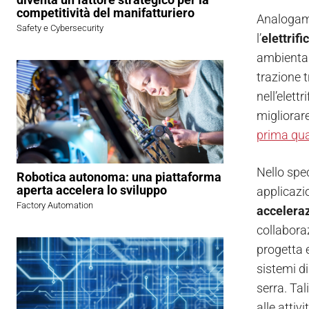
competitività del manifatturiero
Analogame
Safety e Cybersecurity
l’
elettrif
ambientale
trazione t
nell’elett
migliorar
prima qual
Nello spec
Robotica autonoma: una piattaforma
aperta accelera lo sviluppo
applicazio
Factory Automation
accelera
collabora
progetta 
sistemi d
serra. Tal
alle attivi