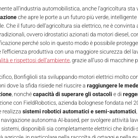
nte all’industria automobilistica, anche l’agricoltura sta
icazione
che apre le porte a un futuro più verde, intelligent
. Che il futuro dell’agricoltura sia elettrico, ne è convinta 
radizionali, ovvero idrostatici azionati da motori diesel, c
rificazione perché solo in questo modo è possibile protegge
e l’efficienza produttiva con una maggiore sicurezza del la
ità e rispettosi dell’ambiente
, grazie all’uso di macchine
ifico, Bonfiglioli sta sviluppando motori elettrici molto c
ni dove la sfida risiede nel riuscire a
raggiungere le mede
zione
, nonché
capacità di superare gli ostacoli
e di
regge
zione con FieldRobotics, azienda bolognese fondata nel 202
e realizza
sistemi robotici automatici e semi-automatici
i navigazione autonoma AI-based, per svolgere attività lavo
i sistemi, disponibili sia completamente elettrici che ibridi
tà agricole, in particolare nella raccolta di ortaggi e nella puli