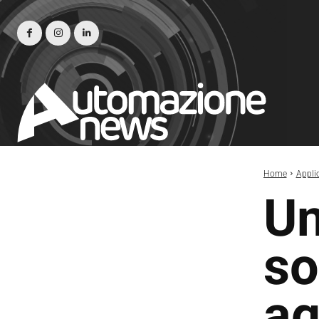
Home
Appli
Un
so
ag