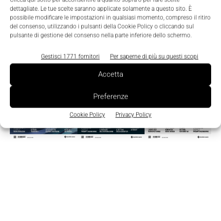
dettagliate. Le tue scelte saranno applicate solamente a questo sito. È
possibile modificare le impostazioni in qualsiasi momento, compreso il ritiro
del consenso, utilizzando i pulsanti della Cookie Policy o cliccando sul
Edicola
pulsante di gestione del consenso nella parte inferiore dello schermo.
Gestisci 1771 fornitori
Per saperne di più su questi scopi
Accetta
Preferenze
Cookie Policy
Privacy Policy