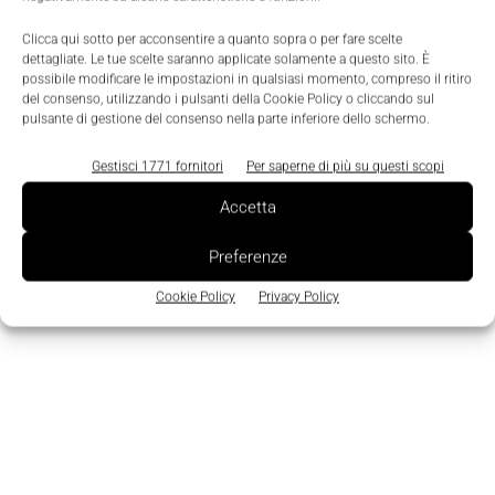
Clicca qui sotto per acconsentire a quanto sopra o per fare scelte
dettagliate. Le tue scelte saranno applicate solamente a questo sito. È
possibile modificare le impostazioni in qualsiasi momento, compreso il ritiro
del consenso, utilizzando i pulsanti della Cookie Policy o cliccando sul
pulsante di gestione del consenso nella parte inferiore dello schermo.
Prodotti
Gestisci 1771 fornitori
Per saperne di più su questi scopi
Mitsubishi GOT2000: Widescreen compatti
Accetta
ed eleganti
Nicoletta Buora
-
20 Giugno 2017
0
Preferenze
Cookie Policy
Privacy Policy