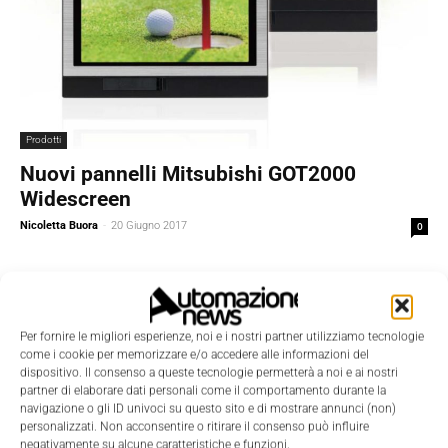
Prodotti
Nuovi pannelli Mitsubishi GOT2000
Widescreen
Nicoletta Buora
-
20 Giugno 2017
0
Per fornire le migliori esperienze, noi e i nostri partner utilizziamo tecnologie
come i cookie per memorizzare e/o accedere alle informazioni del
dispositivo. Il consenso a queste tecnologie permetterà a noi e ai nostri
partner di elaborare dati personali come il comportamento durante la
navigazione o gli ID univoci su questo sito e di mostrare annunci (non)
personalizzati. Non acconsentire o ritirare il consenso può influire
negativamente su alcune caratteristiche e funzioni.