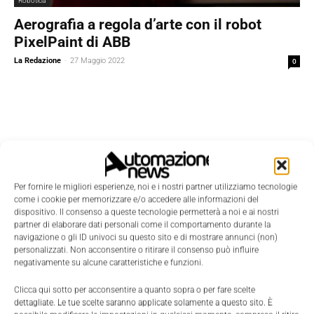
Robotica
Aerografia a regola d’arte con il robot
PixelPaint di ABB
La Redazione
-
27 Maggio 2022
0
Per fornire le migliori esperienze, noi e i nostri partner utilizziamo tecnologie
come i cookie per memorizzare e/o accedere alle informazioni del
dispositivo. Il consenso a queste tecnologie permetterà a noi e ai nostri
partner di elaborare dati personali come il comportamento durante la
navigazione o gli ID univoci su questo sito e di mostrare annunci (non)
personalizzati. Non acconsentire o ritirare il consenso può influire
negativamente su alcune caratteristiche e funzioni.
Clicca qui sotto per acconsentire a quanto sopra o per fare scelte
dettagliate. Le tue scelte saranno applicate solamente a questo sito. È