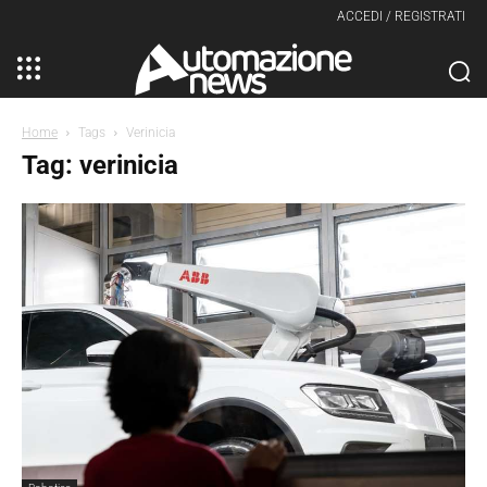
ACCEDI / REGISTRATI
Home
Tags
Verinicia
Tag: verinicia