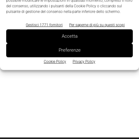
Edicola
possibile modificare le impostazioni in qualsiasi momento, compreso il ritiro
del consenso, utilizzando i pulsanti della Cookie Policy o cliccando sul
pulsante di gestione del consenso nella parte inferiore dello schermo.
Gestisci 1771 fornitori
Per saperne di più su questi scopi
Accetta
Preferenze
Cookie Policy
Privacy Policy