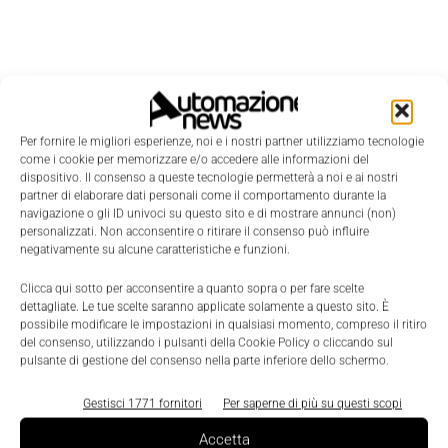
Per fornire le migliori esperienze, noi e i nostri partner utilizziamo tecnologie
come i cookie per memorizzare e/o accedere alle informazioni del
dispositivo. Il consenso a queste tecnologie permetterà a noi e ai nostri
partner di elaborare dati personali come il comportamento durante la
Edicola
navigazione o gli ID univoci su questo sito e di mostrare annunci (non)
personalizzati. Non acconsentire o ritirare il consenso può influire
negativamente su alcune caratteristiche e funzioni.
Clicca qui sotto per acconsentire a quanto sopra o per fare scelte
dettagliate. Le tue scelte saranno applicate solamente a questo sito. È
possibile modificare le impostazioni in qualsiasi momento, compreso il ritiro
del consenso, utilizzando i pulsanti della Cookie Policy o cliccando sul
pulsante di gestione del consenso nella parte inferiore dello schermo.
Gestisci 1771 fornitori
Per saperne di più su questi scopi
Accetta