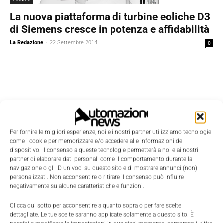
La nuova piattaforma di turbine eoliche D3
di Siemens cresce in potenza e affidabilità
La Redazione
-
22 Settembre 2014
0
Per fornire le migliori esperienze, noi e i nostri partner utilizziamo tecnologie
come i cookie per memorizzare e/o accedere alle informazioni del
dispositivo. Il consenso a queste tecnologie permetterà a noi e ai nostri
partner di elaborare dati personali come il comportamento durante la
navigazione o gli ID univoci su questo sito e di mostrare annunci (non)
personalizzati. Non acconsentire o ritirare il consenso può influire
negativamente su alcune caratteristiche e funzioni.
Clicca qui sotto per acconsentire a quanto sopra o per fare scelte
dettagliate. Le tue scelte saranno applicate solamente a questo sito. È