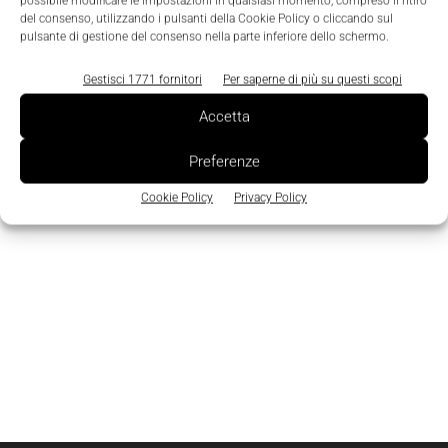
Edicola
possibile modificare le impostazioni in qualsiasi momento, compreso il ritiro
del consenso, utilizzando i pulsanti della Cookie Policy o cliccando sul
pulsante di gestione del consenso nella parte inferiore dello schermo.
Gestisci 1771 fornitori
Per saperne di più su questi scopi
Accetta
Preferenze
Cookie Policy
Privacy Policy