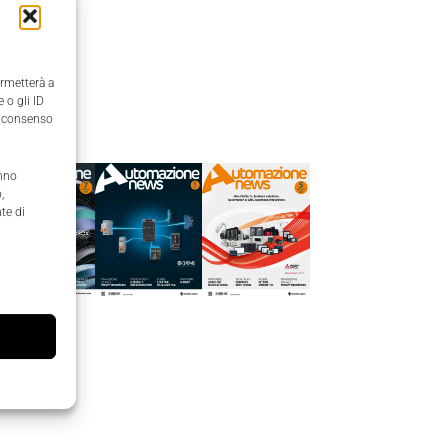
ermetterà a
 o gli ID
Edicola
il consenso
anno
,
te di