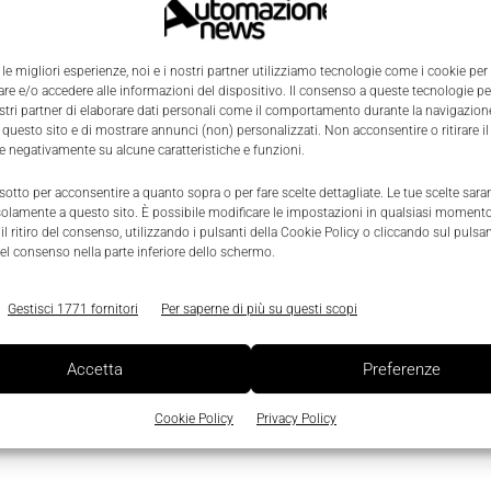
 le migliori esperienze, noi e i nostri partner utilizziamo tecnologie come i cookie per
e e/o accedere alle informazioni del dispositivo. Il consenso a queste tecnologie p
ostri partner di elaborare dati personali come il comportamento durante la navigazione
 questo sito e di mostrare annunci (non) personalizzati. Non acconsentire o ritirare 
re negativamente su alcune caratteristiche e funzioni.
0
 sotto per acconsentire a quanto sopra o per fare scelte dettagliate. Le tue scelte sar
solamente a questo sito. È possibile modificare le impostazioni in qualsiasi momento
l ritiro del consenso, utilizzando i pulsanti della Cookie Policy o cliccando sul pulsan
el consenso nella parte inferiore dello schermo.
Gestisci 1771 fornitori
Per saperne di più su questi scopi
Accetta
Preferenze
Cookie Policy
Privacy Policy