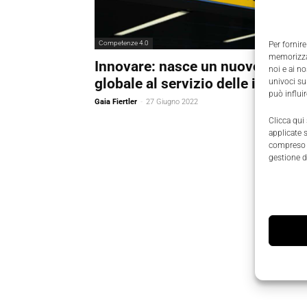
Competenze 4.0
Per fornire
memorizzar
Innovare: nasce un nuovo hub
noi e ai n
globale al servizio delle imprese
univoci su
può influi
Gaia Fiertler
-
27 Giugno 2022
Clicca qui
applicate 
compreso i
gestione d