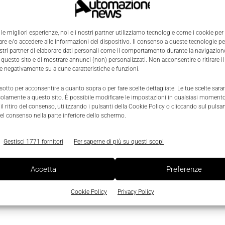
a
 le migliori esperienze, noi e i nostri partner utilizziamo tecnologie come i cookie per
e e/o accedere alle informazioni del dispositivo. Il consenso a queste tecnologie p
ostri partner di elaborare dati personali come il comportamento durante la navigazione
0
 questo sito e di mostrare annunci (non) personalizzati. Non acconsentire o ritirare 
re negativamente su alcune caratteristiche e funzioni.
 sotto per acconsentire a quanto sopra o per fare scelte dettagliate. Le tue scelte sar
solamente a questo sito. È possibile modificare le impostazioni in qualsiasi momento
l ritiro del consenso, utilizzando i pulsanti della Cookie Policy o cliccando sul pulsan
el consenso nella parte inferiore dello schermo.
Gestisci 1771 fornitori
Per saperne di più su questi scopi
Accetta
Preferenze
Cookie Policy
Privacy Policy