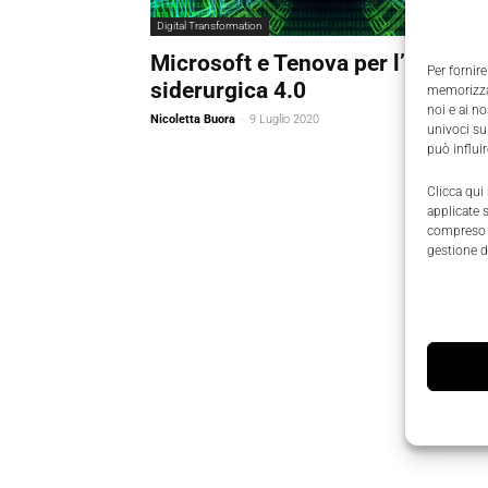
Digital Transformation
Microsoft e Tenova per l’industri
Per fornire
siderurgica 4.0
memorizzar
noi e ai n
Nicoletta Buora
-
9 Luglio 2020
univoci su
può influi
Clicca qui
applicate 
compreso i
gestione d