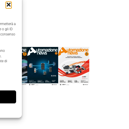
ermetterà a
 o gli ID
Edicola
il consenso
anno
,
te di