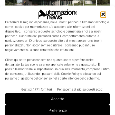
Per fornire le migliori esperienze, noi e i nostri partner utilizziamo tecnologie
Scenari
come i cookie per memorizzare e/o accedere alle informazioni del
Dkc, tra le 30 imprese Top del settore
dispositivo. Il consenso a queste tecnologie permetterà a noi e ai nostri
partner di elaborare dati personali come il comportamento durante la
metalmeccanico del Made in Italy
navigazione o gli ID univoci su questo sito e di mostrare annunci (non)
Nicoletta Buora
-
26 Luglio 2021
0
personalizzati. Non acconsentire o ritirare il consenso può influire
negativamente su alcune caratteristiche e funzioni.
Clicca qui sotto per acconsentire a quanto sopra o per fare scelte
dettagliate. Le tue scelte saranno applicate solamente a questo sito. È
possibile modificare le impostazioni in qualsiasi momento, compreso il ritiro
del consenso, utilizzando i pulsanti della Cookie Policy o cliccando sul
pulsante di gestione del consenso nella parte inferiore dello schermo.
Gestisci 1771 fornitori
Per saperne di più su questi scopi
Accetta
Preferenze