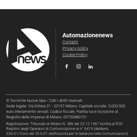
Automazionenews
Contatti
Privacy policy
Cookie Policy
© Tecniche Nuove Spa • Tutti i diritti riservati.
Sede legale: Via Eritrea 21 - 20157 Milano. Capitale sociale: 5.000.000
euro interamente versati. Codice fiscale, Partita Iva e Iscrizione al
Registro delle Imprese di Milano: 00753480151
Registrazione: Tribunale di Milano N. 386 del 20.12.1967 Iscritta al ROC
Registro degli Operatori di Comunicazione al n° 6419 (delibera
236/01/Cons del 30.6.01 dell’Autorità per le Garanzie nelle Comunicazioni)