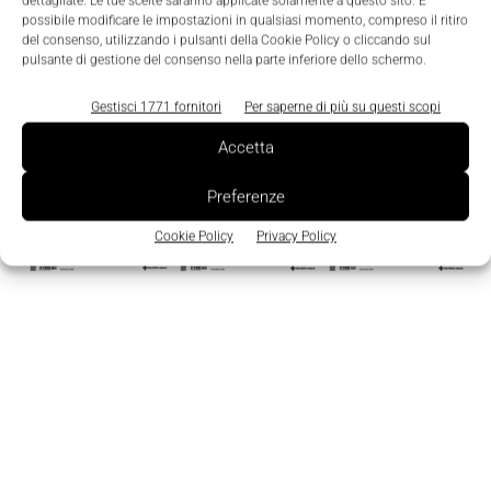
dettagliate. Le tue scelte saranno applicate solamente a questo sito. È
possibile modificare le impostazioni in qualsiasi momento, compreso il ritiro
Edicola
del consenso, utilizzando i pulsanti della Cookie Policy o cliccando sul
pulsante di gestione del consenso nella parte inferiore dello schermo.
Gestisci 1771 fornitori
Per saperne di più su questi scopi
Accetta
Preferenze
Cookie Policy
Privacy Policy