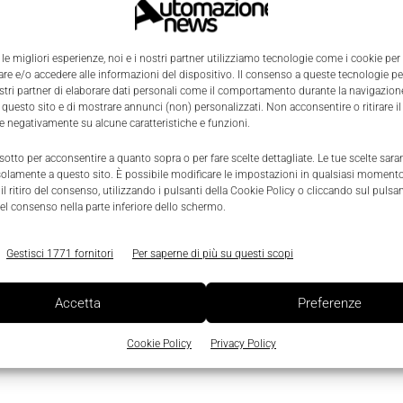
 le migliori esperienze, noi e i nostri partner utilizziamo tecnologie come i cookie per
e e/o accedere alle informazioni del dispositivo. Il consenso a queste tecnologie p
ostri partner di elaborare dati personali come il comportamento durante la navigazione
 questo sito e di mostrare annunci (non) personalizzati. Non acconsentire o ritirare 
re negativamente su alcune caratteristiche e funzioni.
0
 sotto per acconsentire a quanto sopra o per fare scelte dettagliate. Le tue scelte sar
solamente a questo sito. È possibile modificare le impostazioni in qualsiasi momento
l ritiro del consenso, utilizzando i pulsanti della Cookie Policy o cliccando sul pulsan
el consenso nella parte inferiore dello schermo.
Gestisci 1771 fornitori
Per saperne di più su questi scopi
Accetta
Preferenze
Cookie Policy
Privacy Policy