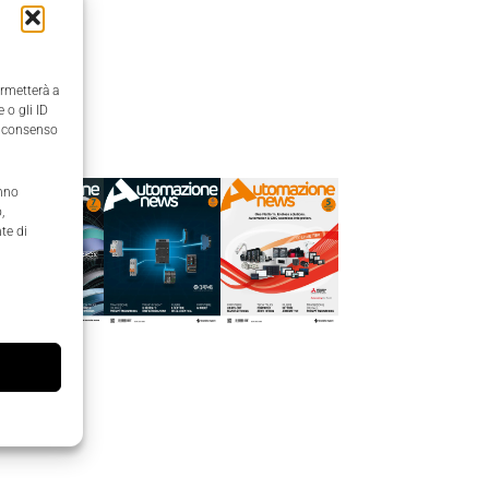
ermetterà a
 o gli ID
Edicola
il consenso
anno
,
te di