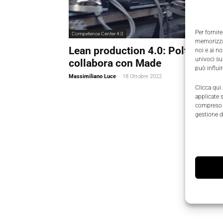
Per fornire
Competence Center 4.0
memorizzar
Lean production 4.0: Polti
noi e ai n
univoci su
collabora con Made
può influi
Massimiliano Luce
-
18 Ottobre 2022
Clicca qui
applicate 
compreso i
gestione d