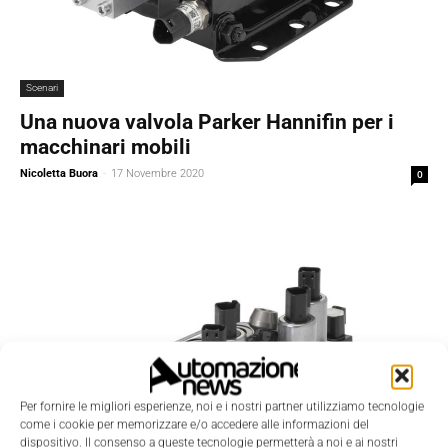
Scenari
Una nuova valvola Parker Hannifin per i
macchinari mobili
Nicoletta Buora
-
17 Novembre 2020
0
Per fornire le migliori esperienze, noi e i nostri partner utilizziamo tecnologie
come i cookie per memorizzare e/o accedere alle informazioni del
dispositivo. Il consenso a queste tecnologie permetterà a noi e ai nostri