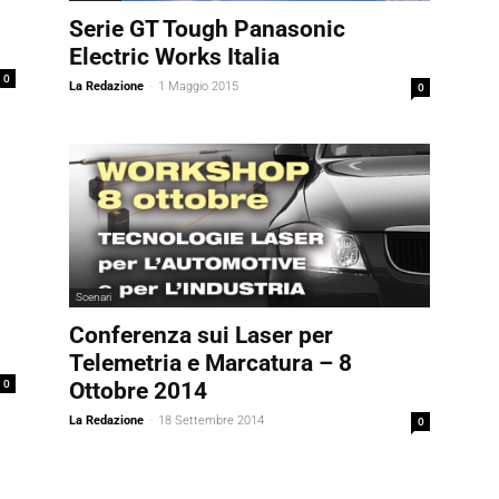
Serie GT Tough Panasonic
Electric Works Italia
0
La Redazione
-
1 Maggio 2015
0
Scenari
Conferenza sui Laser per
Telemetria e Marcatura – 8
0
Ottobre 2014
La Redazione
-
18 Settembre 2014
0