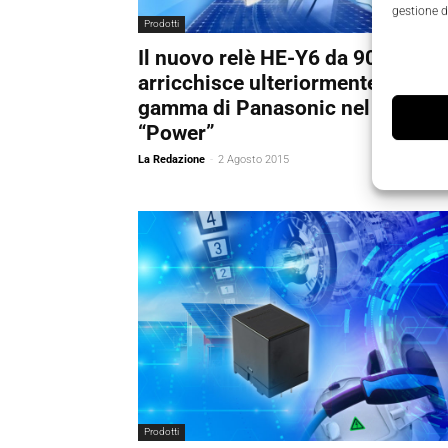
gestione d
Prodotti
Il nuovo relè HE-Y6 da 90A
arricchisce ulteriormente la
gamma di Panasonic nel mondo
“Power”
La Redazione
-
2 Agosto 2015
Prodotti