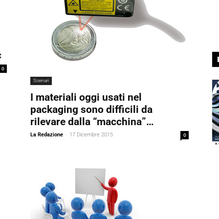
c
0
Scenari
I materiali oggi usati nel
packaging sono difficili da
rilevare dalla “macchina”…
La Redazione
-
17 Dicembre 2015
0