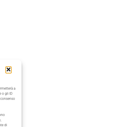
ermetterà a
 o gli ID
il consenso
anno
,
te di