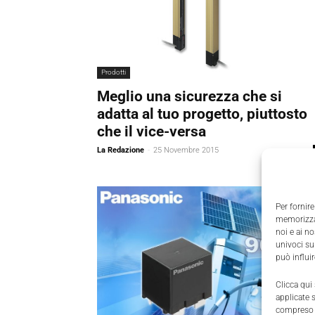
Prodotti
Meglio una sicurezza che si
adatta al tuo progetto, piuttosto
che il vice-versa
La Redazione
-
25 Novembre 2015
Per fornire
memorizzar
noi e ai n
univoci su
può influi
Clicca qui
applicate 
compreso i