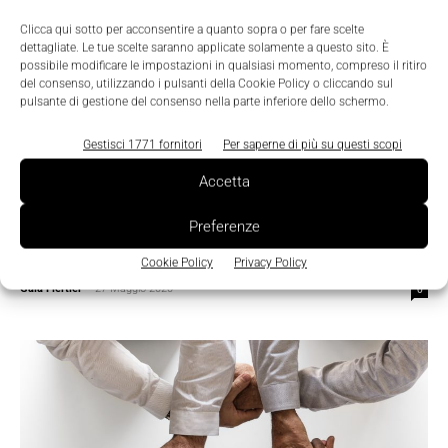
Clicca qui sotto per acconsentire a quanto sopra o per fare scelte
dettagliate. Le tue scelte saranno applicate solamente a questo sito. È
possibile modificare le impostazioni in qualsiasi momento, compreso il ritiro
del consenso, utilizzando i pulsanti della Cookie Policy o cliccando sul
pulsante di gestione del consenso nella parte inferiore dello schermo.
Gestisci 1771 fornitori
Per saperne di più su questi scopi
Accetta
Competenze 4.0
Preferenze
HR: la prossima sfida è l’agilità
organizzativa
Cookie Policy
Privacy Policy
Gaia Fiertler
-
27 Maggio 2020
0