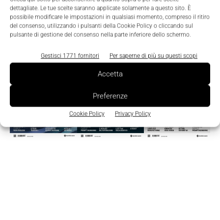
dettagliate. Le tue scelte saranno applicate solamente a questo sito. È
possibile modificare le impostazioni in qualsiasi momento, compreso il ritiro
del consenso, utilizzando i pulsanti della Cookie Policy o cliccando sul
Edicola
pulsante di gestione del consenso nella parte inferiore dello schermo.
Gestisci 1771 fornitori
Per saperne di più su questi scopi
Accetta
Preferenze
Cookie Policy
Privacy Policy