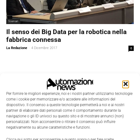
Scenari
Il senso dei Big Data per la robotica nella
fabbrica connessa
La Redazione
-
4 Dicembre 2017
0
Per fornire le migliori esperienze, noi e i nostri partner utilizziamo tecnologie
come i cookie per memorizzare e/o accedere alle informazioni del
dispositivo. Il consenso a queste tecnologie permetterà a noi e ai nostri
partner di elaborare dati personali come il comportamento durante la
navigazione o gli ID univoci su questo sito e di mostrare annunci (non)
personalizzati. Non acconsentire o ritirare il consenso può influire
negativamente su alcune caratteristiche e funzioni.
Clicca qui sotto per acconsentire a quanto sopra o per fare scelte