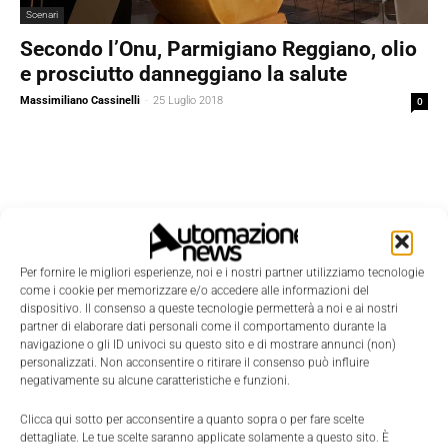
Scenari
Secondo l’Onu, Parmigiano Reggiano, olio
e prosciutto danneggiano la salute
Massimiliano Cassinelli
-
25 Luglio 2018
0
Per fornire le migliori esperienze, noi e i nostri partner utilizziamo tecnologie
come i cookie per memorizzare e/o accedere alle informazioni del
dispositivo. Il consenso a queste tecnologie permetterà a noi e ai nostri
partner di elaborare dati personali come il comportamento durante la
navigazione o gli ID univoci su questo sito e di mostrare annunci (non)
personalizzati. Non acconsentire o ritirare il consenso può influire
negativamente su alcune caratteristiche e funzioni.
Clicca qui sotto per acconsentire a quanto sopra o per fare scelte
dettagliate. Le tue scelte saranno applicate solamente a questo sito. È