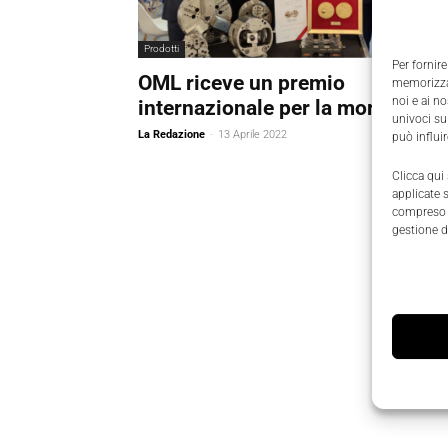
Prodotti
Per fornire
OML riceve un premio
memorizzar
noi e ai n
internazionale per la morsa IMG
univoci su
La Redazione
-
13 Aprile 2022
può influi
Clicca qui
applicate 
compreso i
gestione d