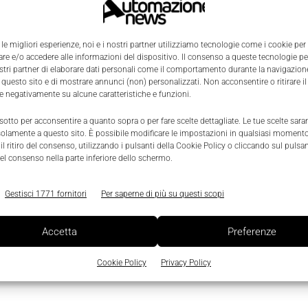
 le migliori esperienze, noi e i nostri partner utilizziamo tecnologie come i cookie per
e e/o accedere alle informazioni del dispositivo. Il consenso a queste tecnologie p
ostri partner di elaborare dati personali come il comportamento durante la navigazione
 questo sito e di mostrare annunci (non) personalizzati. Non acconsentire o ritirare 
0
re negativamente su alcune caratteristiche e funzioni.
 sotto per acconsentire a quanto sopra o per fare scelte dettagliate. Le tue scelte sar
solamente a questo sito. È possibile modificare le impostazioni in qualsiasi momento
l ritiro del consenso, utilizzando i pulsanti della Cookie Policy o cliccando sul pulsan
el consenso nella parte inferiore dello schermo.
Gestisci 1771 fornitori
Per saperne di più su questi scopi
Accetta
Preferenze
Cookie Policy
Privacy Policy