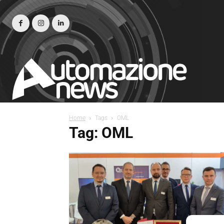
Home
Tags
OML
Tag: OML