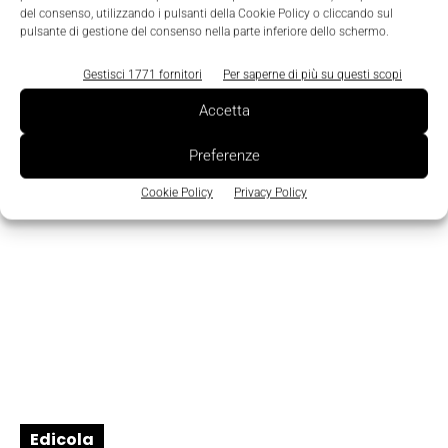
del consenso, utilizzando i pulsanti della Cookie Policy o cliccando sul
Prodotti
pulsante di gestione del consenso nella parte inferiore dello schermo.
Multimetro palmare all-in-one
Gestisci 1771 fornitori
Per saperne di più su questi scopi
Nicoletta Buora
-
20 Dicembre 2017
0
Accetta
Preferenze
Cookie Policy
Privacy Policy
Edicola