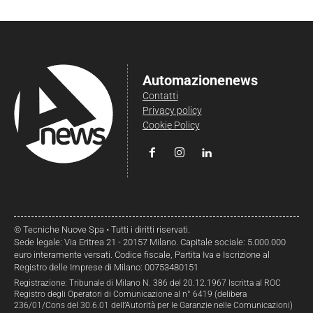
Automazionenews
Contatti
Privacy policy
Cookie Policy
© Tecniche Nuove Spa • Tutti i diritti riservati.
Sede legale: Via Eritrea 21 - 20157 Milano. Capitale sociale: 5.000.000
euro interamente versati. Codice fiscale, Partita Iva e Iscrizione al
Registro delle Imprese di Milano: 00753480151
Registrazione: Tribunale di Milano N. 386 del 20.12.1967 Iscritta al ROC
Registro degli Operatori di Comunicazione al n° 6419 (delibera
236/01/Cons del 30.6.01 dell’Autorità per le Garanzie nelle Comunicazioni)