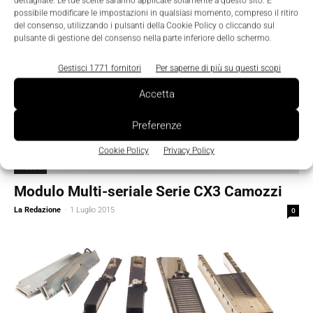
dettagliate. Le tue scelte saranno applicate solamente a questo sito. È
possibile modificare le impostazioni in qualsiasi momento, compreso il ritiro
del consenso, utilizzando i pulsanti della Cookie Policy o cliccando sul
pulsante di gestione del consenso nella parte inferiore dello schermo.
Gestisci 1771 fornitori
Per saperne di più su questi scopi
Accetta
Preferenze
Cookie Policy
Privacy Policy
Prodotti
Modulo Multi-seriale Serie CX3 Camozzi
La Redazione
-
1 Luglio 2015
0