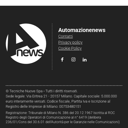
Automazionenews
Contatti
Privacy policy
Cookie Policy
© Tecniche Nuove Spa • Tutti i diritti riservati.
Sede legale: Via Eritrea 21 - 20157 Milano. Capitale sociale: 5.000.000
euro interamente versati. Codice fiscale, Partita Iva e Iscrizione al
Registro delle Imprese di Milano: 00753480151
Registrazione: Tribunale di Milano N. 386 del 20.12.1967 Iscritta al ROC
Registro degli Operatori di Comunicazione al n° 6419 (delibera
236/01/Cons del 30.6.01 dell’Autorità per le Garanzie nelle Comunicazioni)