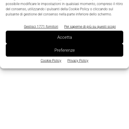
possibile modificare le impostazioni in qualsiasi momento, compreso il ritiro
Edicola
del consenso, utilizzando i pulsanti della Cookie Policy o cliccando sul
pulsante di gestione del consenso nella parte inferiore dello schermo.
Gestisci 1771 fornitori
Per saperne di più su questi scopi
Accetta
Preferenze
Cookie Policy
Privacy Policy